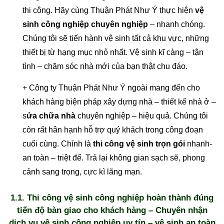
thi công. Hãy cùng Thuận Phát Như Ý thực hiện
vệ
sinh công nghiệp chuyên nghiệp
– nhanh chóng.
Chúng tôi sẽ tiến hành vệ sinh tất cả khu vực, những
thiết bị từ hạng mục nhỏ nhất. Vệ sinh kĩ càng – tận
tình – chăm sóc nhà mới của bạn thật chu đáo.
+ Công ty Thuận Phát Như Ý ngoài mang đến cho
khách hàng biện pháp xây dựng nhà – thiết kế nhà ở –
s
ửa chữa nhà
chuyên nghiệp – hiệu quả. Chúng tôi
còn rất hân hạnh hỗ trợ quý khách trong công đoạn
cuối cùng. Chính là
thi công vệ sinh trọn gói
nhanh-
an toàn – triệt để. Trả lại không gian sạch sẽ, phong
cảnh sang trọng, cực kì lãng mạn.
1.1. Thi công vệ sinh công nghiệp hoàn thành đúng
tiến độ bàn giao cho khách hàng – Chuyên nhận
dịch vụ vệ sinh công nghiệp uy tín – vệ sinh an toàn