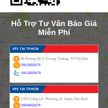
Hỗ Trợ Tư Vấn Báo Giá
Miễn Phí
VP1 TẠI TP.HCM
45 Đường Số 3, P.Long Trường, TP.Thủ Đức
0912655679
0912655679
VP2 TẠI TP.HCM
175/1 Cống Lỡ, Phường 15, Quận Tân Bình
0934655679