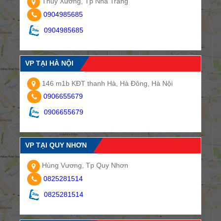
Thuỳ Xương, Tp Nha Trang
0904985685
0904985685
VP TẠI HÀ NỘI
146 m1b KĐT thanh Hà, Hà Đông, Hà Nội
0906655679
0906655679
VP TẠI QUY NHƠN
Hùng Vương, Tp Quy Nhơn
0825281514
0825281514