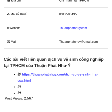
🏠
Địa chỉ
Chi nhánh tại TPHCM
⛪️
Mã số Thuế
0312500495
🌐 Website
Thuanphatnhuy.com
💌 Mail
Thuanphatnhuy@gmail.com
Các bài viết liên quan dịch vụ vệ sinh công nghiệp
tại TPHCM của Thuận Phát Như Ý
🎁
https://thuanphatnhuy.com/dich-vu-ve-sinh-nha-
cua.html
🎁
🎁
Post Views:
2.567