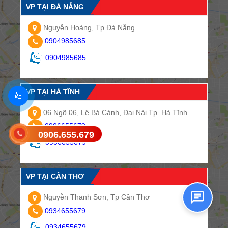
VP TẠI ĐÀ NẴNG
Nguyễn Hoàng, Tp Đà Nẵng
0904985685
0904985685
VP TẠI HÀ TĨNH
06 Ngõ 06, Lê Bá Cảnh, Đại Nài Tp. Hà Tĩnh
0906655679
0906.655.679
Gửi tin nhắn SMS
0906655679
VP TẠI CẦN THƠ
Nguyễn Thanh Sơn, Tp Cần Thơ
0934655679
0934655679