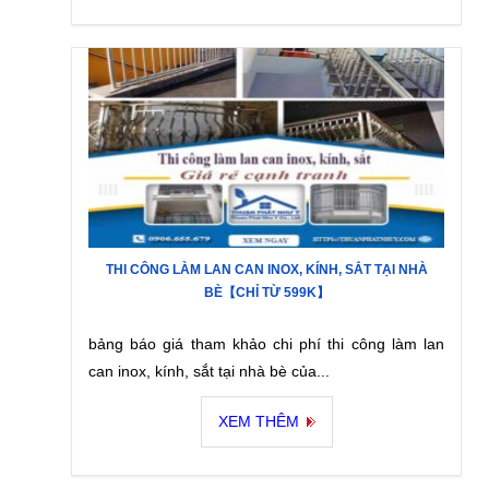
THI CÔNG LÀM LAN CAN INOX, KÍNH, SẮT TẠI NHÀ
BÈ【CHỈ TỪ 599K】
bảng báo giá tham khảo chi phí thi công làm lan
can inox, kính, sắt tại nhà bè của...
XEM THÊM