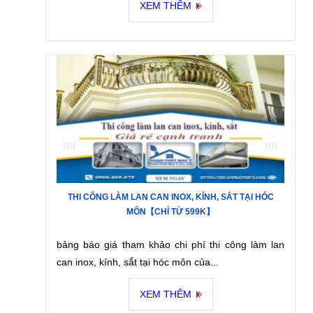
XEM THÊM
THI CÔNG LÀM LAN CAN INOX, KÍNH, SẮT TẠI HÓC
MÔN【CHỈ TỪ 599K】
bảng báo giá tham khảo chi phí thi công làm lan
can inox, kính, sắt tại hóc môn của...
XEM THÊM