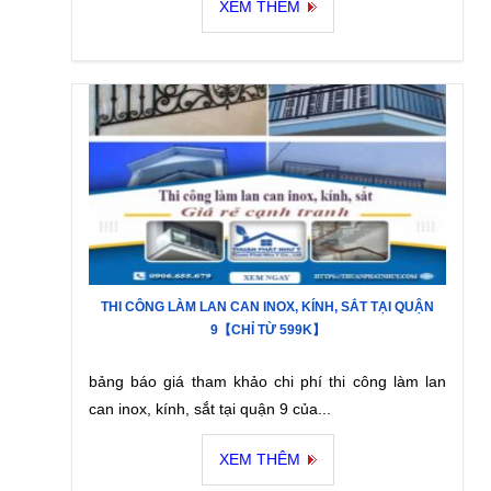
XEM THÊM
THI CÔNG LÀM LAN CAN INOX, KÍNH, SẮT TẠI QUẬN
9【CHỈ TỪ 599K】
bảng báo giá tham khảo chi phí thi công làm lan
can inox, kính, sắt tại quận 9 của...
XEM THÊM