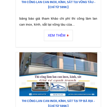
THI CÔNG LAN CAN INOX, KÍNH, SẮT TẠI VŨNG TÀU -
【CHỈ TỪ 599K】
bảng báo giá tham khảo chi phí thi công làm lan
can inox, kính, sắt tại vũng tàu của...
XEM THÊM
THI CÔNG LAN CAN INOX, KÍNH, SẮT TẠI TP BÀ RỊA -
【CHỈ TỪ 599K】