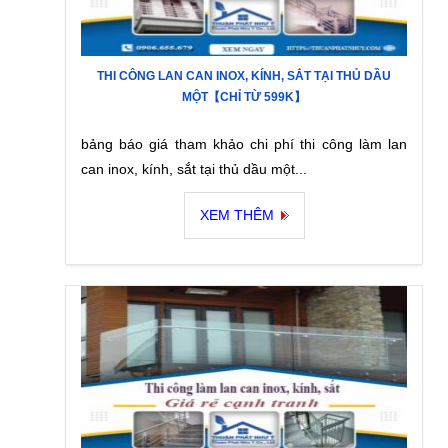
THI CÔNG LAN CAN INOX, KÍNH, SẮT TẠI THỦ DẦU
MỘT【CHỈ TỪ 599K】
bảng báo giá tham khảo chi phí thi công làm lan
can inox, kính, sắt tại thủ dầu một...
XEM THÊM