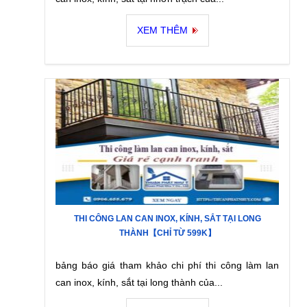
XEM THÊM
THI CÔNG LAN CAN INOX, KÍNH, SẮT TẠI LONG
THÀNH【CHỈ TỪ 599K】
bảng báo giá tham khảo chi phí thi công làm lan
can inox, kính, sắt tại long thành của...