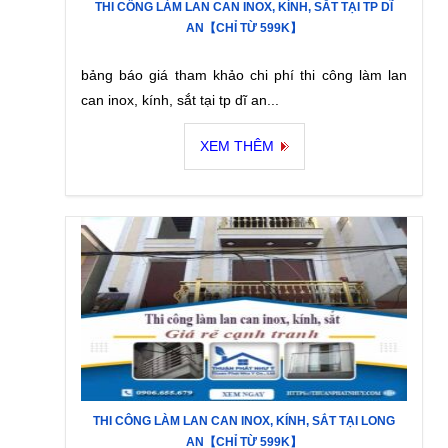
THI CÔNG LÀM LAN CAN INOX, KÍNH, SẮT TẠI TP DĨ
AN【CHỈ TỪ 599K】
bảng báo giá tham khảo chi phí thi công làm lan
can inox, kính, sắt tại tp dĩ an...
XEM THÊM
THI CÔNG LÀM LAN CAN INOX, KÍNH, SẮT TẠI LONG
AN【CHỈ TỪ 599K】