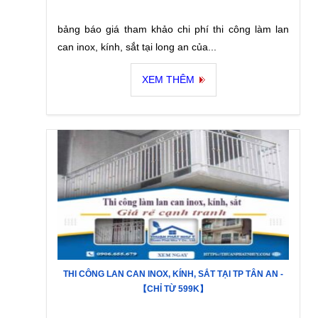
bảng báo giá tham khảo chi phí thi công làm lan
can inox, kính, sắt tại long an của...
XEM THÊM
THI CÔNG LAN CAN INOX, KÍNH, SẮT TẠI TP TÂN AN -
【CHỈ TỪ 599K】