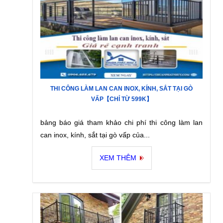
THI CÔNG LÀM LAN CAN INOX, KÍNH, SẮT TẠI GÒ
VẤP【CHỈ TỪ 599K】
bảng báo giá tham khảo chi phí thi công làm lan
can inox, kính, sắt tại gò vấp của...
XEM THÊM