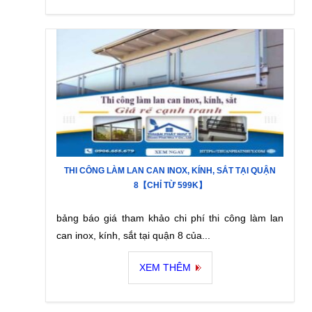
THI CÔNG LÀM LAN CAN INOX, KÍNH, SẮT TẠI QUẬN
8【CHỈ TỪ 599K】
bảng báo giá tham khảo chi phí thi công làm lan
can inox, kính, sắt tại quận 8 của...
XEM THÊM