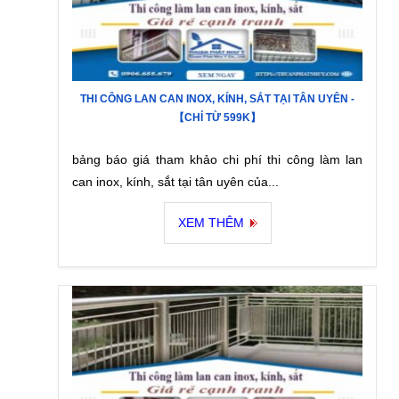
THI CÔNG LAN CAN INOX, KÍNH, SẮT TẠI TÂN UYÊN -
【CHỈ TỪ 599K】
bảng báo giá tham khảo chi phí thi công làm lan
can inox, kính, sắt tại tân uyên của...
XEM THÊM