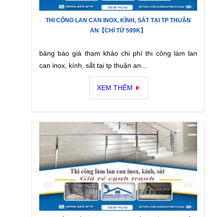
THI CÔNG LAN CAN INOX, KÍNH, SẮT TẠI TP THUẬN
AN【CHỈ TỪ 599K】
bảng báo giá tham khảo chi phí thi công làm lan
can inox, kính, sắt tại tp thuận an...
XEM THÊM