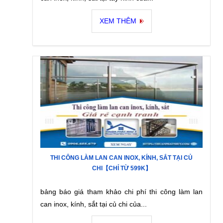
XEM THÊM
THI CÔNG LÀM LAN CAN INOX, KÍNH, SẮT TẠI CỦ
CHI【CHỈ TỪ 599K】
bảng báo giá tham khảo chi phí thi công làm lan
can inox, kính, sắt tại củ chi của...