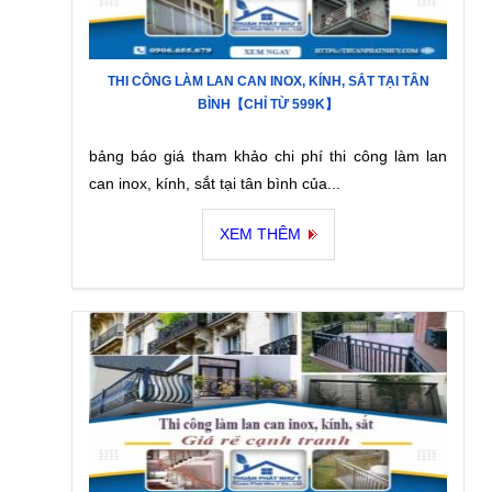
THI CÔNG LÀM LAN CAN INOX, KÍNH, SẮT TẠI TÂN
BÌNH【CHỈ TỪ 599K】
bảng báo giá tham khảo chi phí thi công làm lan
can inox, kính, sắt tại tân bình của...
XEM THÊM