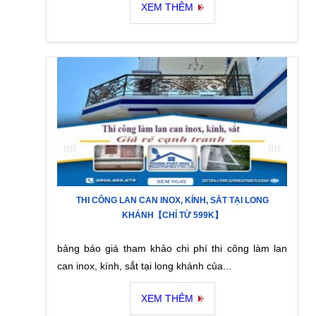
XEM THÊM
THI CÔNG LAN CAN INOX, KÍNH, SẮT TẠI LONG
KHÁNH【CHỈ TỪ 599K】
bảng báo giá tham khảo chi phí thi công làm lan
can inox, kính, sắt tại long khánh của...
XEM THÊM