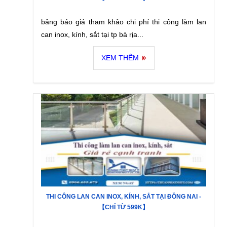
bảng báo giá tham khảo chi phí thi công làm lan
can inox, kính, sắt tại tp bà rịa...
XEM THÊM
THI CÔNG LAN CAN INOX, KÍNH, SẮT TẠI ĐỒNG NAI -
【CHỈ TỪ 599K】