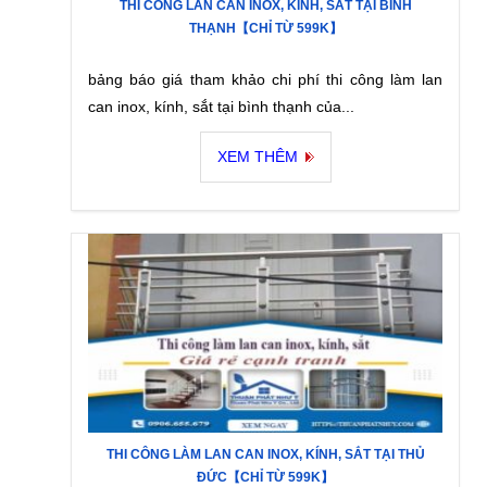
THI CÔNG LAN CAN INOX, KÍNH, SẮT TẠI BÌNH
THẠNH【CHỈ TỪ 599K】
bảng báo giá tham khảo chi phí thi công làm lan
can inox, kính, sắt tại bình thạnh của...
XEM THÊM
THI CÔNG LÀM LAN CAN INOX, KÍNH, SẮT TẠI THỦ
ĐỨC【CHỈ TỪ 599K】