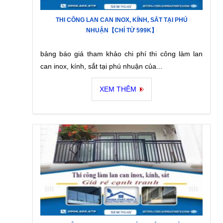
THI CÔNG LAN CAN INOX, KÍNH, SẮT TẠI PHÚ
NHUẬN【CHỈ TỪ 599K】
bảng báo giá tham khảo chi phí thi công làm lan
can inox, kính, sắt tại phú nhuận của...
XEM THÊM