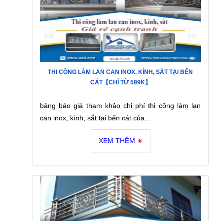
THI CÔNG LÀM LAN CAN INOX, KÍNH, SẮT TẠI BẾN
CÁT【CHỈ TỪ 599K】
bảng báo giá tham khảo chi phí thi công làm lan
can inox, kính, sắt tại bến cát của...
XEM THÊM