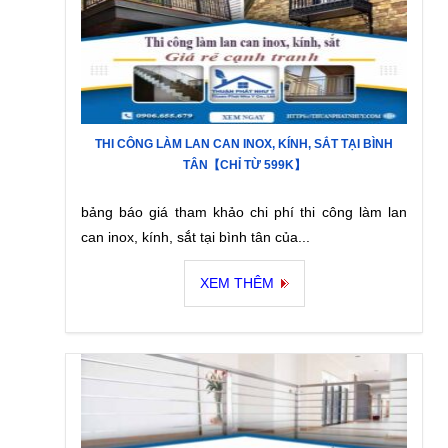
THI CÔNG LÀM LAN CAN INOX, KÍNH, SẮT TẠI BÌNH
TÂN【CHỈ TỪ 599K】
bảng báo giá tham khảo chi phí thi công làm lan
can inox, kính, sắt tại bình tân của...
XEM THÊM