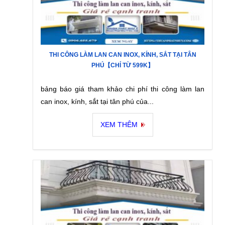
THI CÔNG LÀM LAN CAN INOX, KÍNH, SẮT TẠI TÂN
PHÚ【CHỈ TỪ 599K】
bảng báo giá tham khảo chi phí thi công làm lan
can inox, kính, sắt tại tân phú của...
XEM THÊM