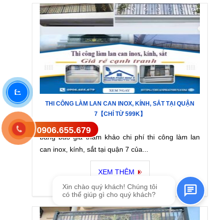
THI CÔNG LÀM LAN CAN INOX, KÍNH, SẮT TẠI QUẬN
7【CHỈ TỪ 599K】
0906.655.679
Gửi tin nhắn SMS
bảng báo giá tham khảo chi phí thi công làm lan
can inox, kính, sắt tại quận 7 của...
XEM THÊM