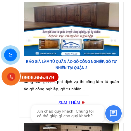
BÁO GIÁ LÀM TỦ QUẦN ÁO GỖ CÔNG NGHIỆP, GỖ TỰ
NHIÊN TẠI QUẬN 2
0906.655.679
Gửi tin nhắn SMS
bảng báo giá chi phí dịch vụ thi công làm tủ quần
áo gỗ công nghiệp, gỗ tự nhiên...
XEM THÊM