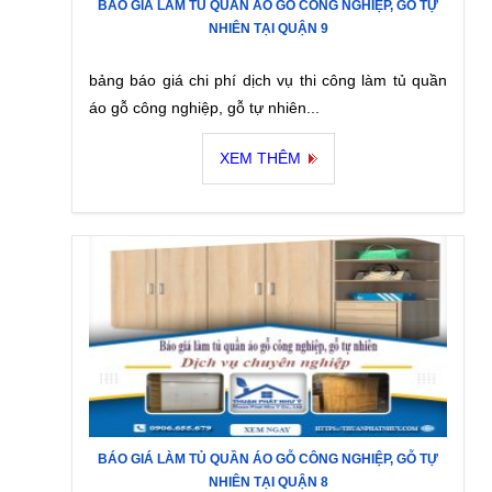
BÁO GIÁ LÀM TỦ QUẦN ÁO GỖ CÔNG NGHIỆP, GỖ TỰ
NHIÊN TẠI QUẬN 9
bảng báo giá chi phí dịch vụ thi công làm tủ quần
áo gỗ công nghiệp, gỗ tự nhiên...
XEM THÊM
BÁO GIÁ LÀM TỦ QUẦN ÁO GỖ CÔNG NGHIỆP, GỖ TỰ
NHIÊN TẠI QUẬN 8