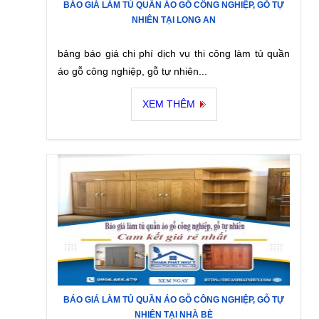
BÁO GIÁ LÀM TỦ QUẦN ÁO GỖ CÔNG NGHIỆP, GỖ TỰ
NHIÊN TẠI LONG AN
bảng báo giá chi phí dịch vụ thi công làm tủ quần
áo gỗ công nghiệp, gỗ tự nhiên...
XEM THÊM
BÁO GIÁ LÀM TỦ QUẦN ÁO GỖ CÔNG NGHIỆP, GỖ TỰ
NHIÊN TẠI NHÀ BÈ