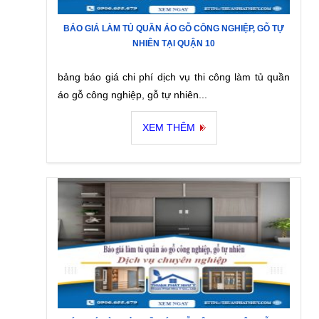
BÁO GIÁ LÀM TỦ QUẦN ÁO GỖ CÔNG NGHIỆP, GỖ TỰ
NHIÊN TẠI QUẬN 10
bảng báo giá chi phí dịch vụ thi công làm tủ quần
áo gỗ công nghiệp, gỗ tự nhiên...
XEM THÊM