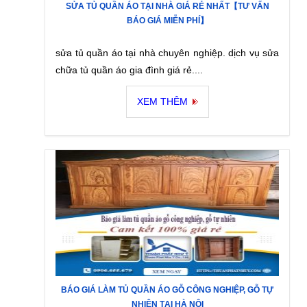
SỬA TỦ QUẦN ÁO TẠI NHÀ GIÁ RẺ NHẤT【TƯ VẤN
BÁO GIÁ MIỄN PHÍ】
sửa tủ quần áo tại nhà chuyên nghiệp. dịch vụ sửa
chữa tủ quần áo gia đình giá rẻ....
XEM THÊM
BÁO GIÁ LÀM TỦ QUẦN ÁO GỖ CÔNG NGHIỆP, GỖ TỰ
NHIÊN TẠI HÀ NỘI