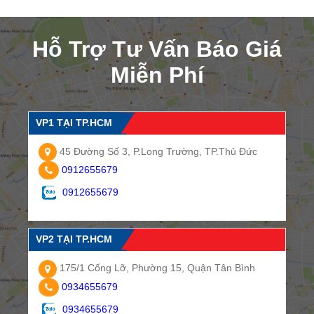
Hỗ Trợ Tư Vấn Báo Giá
Miễn Phí
VP1 TẠI TP.HCM
45 Đường Số 3, P.Long Trường, TP.Thủ Đức
0912655679
0912655679
VP2 TẠI TP.HCM
175/1 Cống Lỡ, Phường 15, Quận Tân Bình
0934655679
0934655679