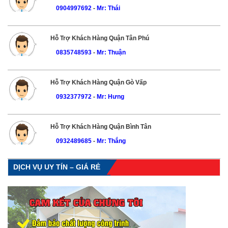
0904997692
-
Mr: Thái
Hỗ Trợ Khách Hàng Quận Tân Phú
0835748593
-
Mr: Thuận
Hỗ Trợ Khách Hàng Quận Gò Vấp
0932377972
-
Mr: Hưng
Hỗ Trợ Khách Hàng Quận Bình Tân
0932489685
-
Mr: Thắng
DỊCH VỤ UY TÍN – GIÁ RẺ