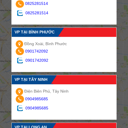
0825281514
0825281514
VP TẠI BÌNH PHƯỚC
Đồng Xoài, Bình Phước
0901742092
0901742092
VP TẠI TÂY NINH
Điện Biên Phủ, Tây Ninh
0904985685
0904985685
VP TẠI LONG AN