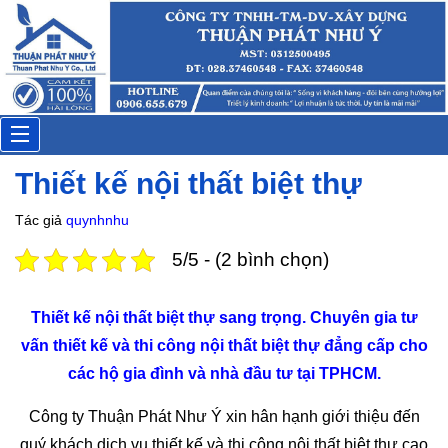
Anh Hùng
Đặt lịch: 20 phút trước
Toggle
Thiết kế nội thất biệt thự
navigation
Tác giả
quynhnhu
5/5 - (2 bình chọn)
Thiết kế nội thất biệt thự sang trọng. Chuyên gia tư
vấn thiết kế và thi công nội thất biệt thự đẳng cấp cho
các hộ gia đình và nhà đầu tư tại TPHCM.
Công ty Thuận Phát Như Ý xin hân hạnh giới thiệu đến
quý khách dịch vụ thiết kế và thi công nội thất biệt thự cao