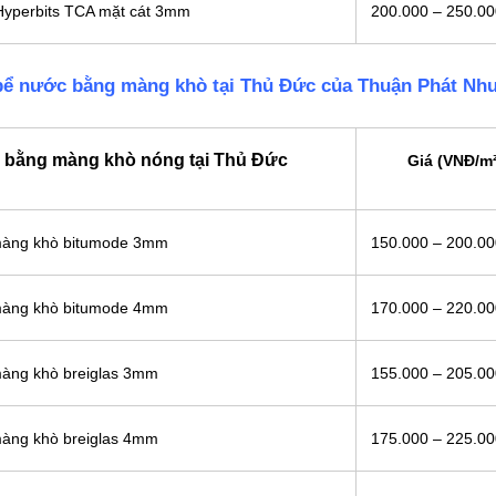
Hyperbits TCA mặt cát 3mm
200.000 – 250.0
 bể nước bằng màng khò tại Thủ Đức của Thuận Phát Nh
 bằng màng khò nóng tại Thủ Đức
Giá (VNĐ/m²
 màng khò bitumode 3mm
150.000 – 200.0
 màng khò bitumode 4mm
170.000 – 220.0
màng khò breiglas 3mm
155.000 – 205.0
màng khò breiglas 4mm
175.000 – 225.0