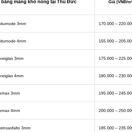
 bằng màng khò nóng tại Thủ Đức
Giá (VNĐ/m²
 bitumode 3mm
170.000 – 220.0
 bitumode 4mm
155.000 – 205.0
breiglas 3mm
175.000 – 225.0
breiglas 4mm
180.000 – 230.0
 lemax 3mm
195.000 – 245.0
 lemax 4mm
200.000 – 250.0
etroasfalto 3mm
185.000 – 235.0