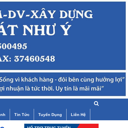
ình
Tin Tức
Tuyển Dụng
Liên Hệ
HỔ TRỢ TRỰC TUYẾN