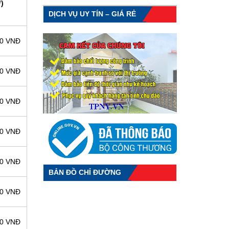
)
DỊCH VỤ UY TÍN – GIÁ RẺ
00 VNĐ
00 VNĐ
00 VNĐ
00 VNĐ
00 VNĐ
BẢN ĐỒ CHỈ ĐƯỜNG
00 VNĐ
00 VNĐ