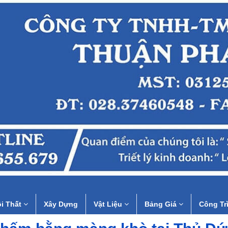
i Thất
Xây Dựng
Vật Liệu
Bảng Giá
Công Tr