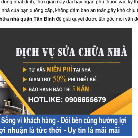
dụng nhất định, thời gian này dài hay ngắn phụ thuộc vào kỹ th
ôi nhà của bạn xuống cấp, không đảm bảo an toàn,gây khó chịu 
chữa nhà quận Tân Bình
để giải quyết được tận gốc mọi vấn đ