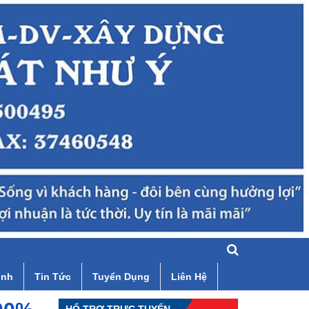
ình
Tin Tức
Tuyển Dụng
Liên Hệ
HỔ TRỢ TRỰC TUYẾN