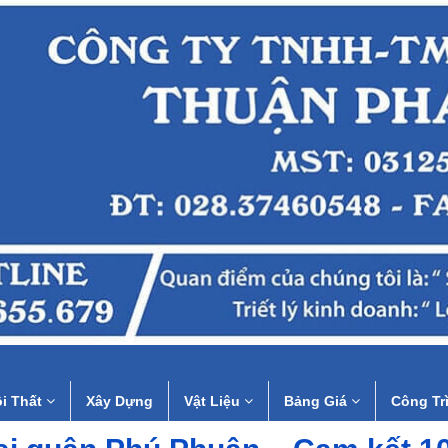
i Thất
Xây Dựng
Vật Liệu
Bảng Giá
Công Tr