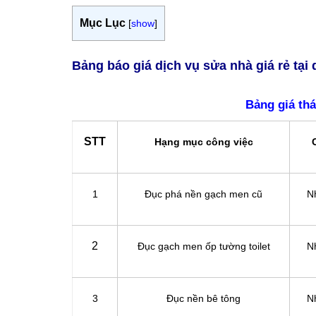
Mục Lục
[
show
]
Bảng báo giá dịch vụ sửa nhà giá rẻ tạ
Bảng giá th
STT
Hạng mục công việc
1
Đục phá nền gạch men cũ
N
2
Đục gạch men ốp tường toilet
N
3
Đục nền bê tông
N