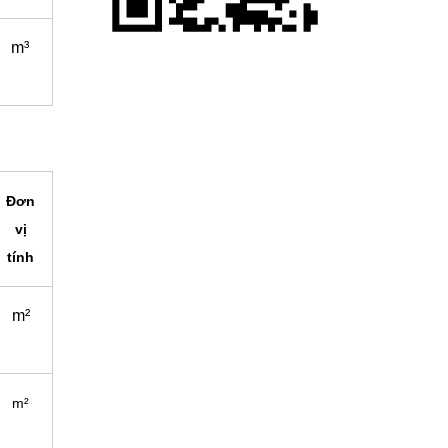
m³
Đơn
vị
tính
m²
m²