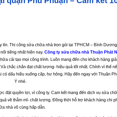
 tại quận Phú Phuận – Cam kết 
y tín. Thi công sửa chữa nhà trọn gói tại TPHCM – Bình Dươn
 nổi tiếng nhất hiện nay.
Công ty sửa chữa nhà Thuận Phát 
 chữa cải tạo mọi công trình. Luôn mang đến cho khách hàng giả
Và chắc chắn đạt chất lượng- hiệu quả tốt nhất. Chính vì thế n
tại có dấu hiệu xuống cấp, hư hỏng. Hãy đến ngay với Thuận P
Ý nhé.
ợc đặt quyền lợi, vì công ty. Cam kết mang đến dịch vụ sửa ch
u quả về thẫm mĩ- chất lượng. Đồng thời hỗ trợ khách hàng chi p
ữa nhà vô cùng hấp dẫn.