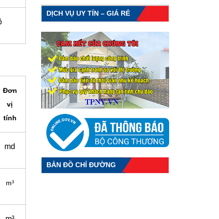
DỊCH VỤ UY TÍN – GIÁ RẺ
ộ
Đơn
vị
tính
md
BẢN ĐỒ CHỈ ĐƯỜNG
m³
m³