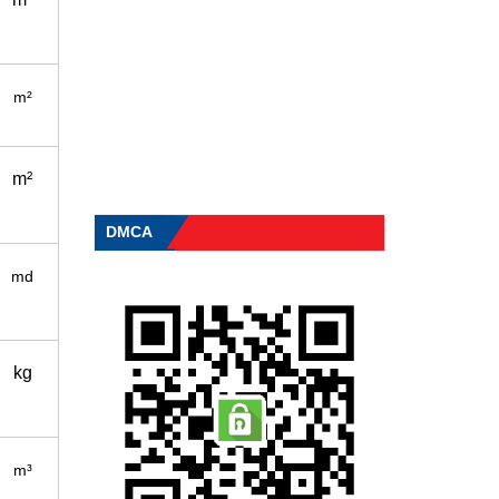
m²
m²
DMCA
md
kg
m³