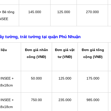
+ Bê tông
145.000
125.000
270.000
INSEE
ây tường, trát tường tại quận Phú Nhuận
 liệu
Đơn giá nhân
Đơn giá vật
Đơn giá tổng
công (VNĐ)
tư (VNĐ)
cộng (VNĐ)
 INSEE +
50.000
125.000
175.000
8x8x18cm
 INSEE +
750.00
235.000
985.000
8x8x18cm