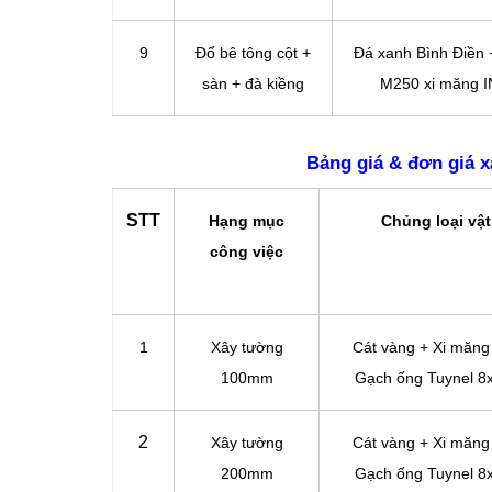
9
Đổ bê tông cột +
Đá xanh Bình Điền 
sàn + đà kiềng
M250 xi măng 
Bảng giá & đơn giá x
STT
Hạng mục
Chủng loại vật
công việc
1
Xây tường
Cát vàng + Xi măng
100mm
Gạch ống Tuynel 
2
Xây tường
Cát vàng + Xi măng
200mm
Gạch ống Tuynel 