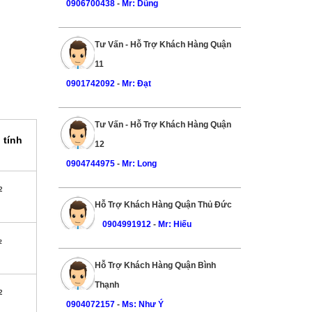
0906700438
-
Mr: Dũng
Tư Vấn - Hỗ Trợ Khách Hàng Quận
11
0901742092
-
Mr: Đạt
Tư Vấn - Hỗ Trợ Khách Hàng Quận
 tính
12
0904744975
-
Mr: Long
²
Hỗ Trợ Khách Hàng Quận Thủ Đức
0904991912
-
Mr: Hiếu
²
Hỗ Trợ Khách Hàng Quận Bình
Thạnh
²
0904072157
-
Ms: Như Ý