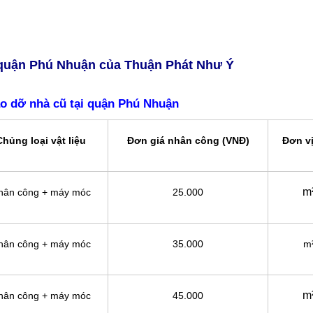
i quận Phú Nhuận của Thuận Phát Như Ý
áo dỡ nhà cũ tại quận Phú Nhuận
Chủng loại vật liệu
Đơn giá nhân công (VNĐ)
Đơn vị
m
hân công + máy móc
25.000
hân công + máy móc
35.000
m
m
hân công + máy móc
45.000