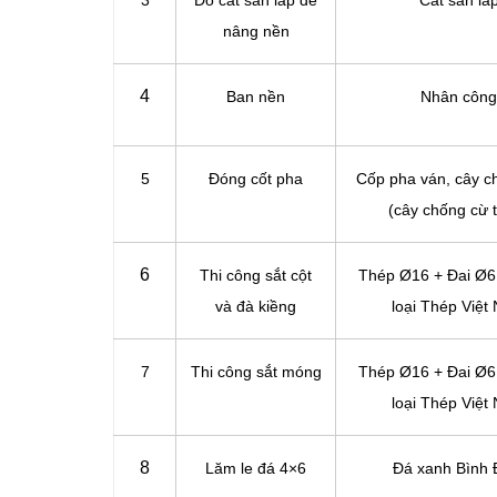
3
Đổ cát san lấp để
Cát san lấ
nâng nền
4
Ban nền
Nhân công
5
Đóng cốt pha
Cốp pha ván, cây c
(cây chống cừ 
6
Thi công sắt cột
Thép Ø16 + Đai Ø6
và đà kiềng
loại Thép Việt
7
Thi công sắt móng
Thép Ø16 + Đai Ø6
loại Thép Việt
8
Lăm le đá 4×6
Đá xanh Bình 