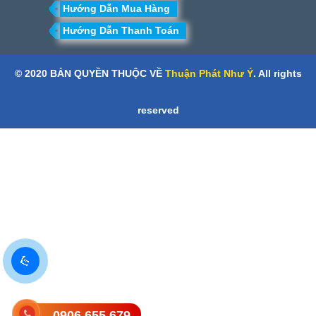
Hướng Dẫn Mua Hàng
Hướng Dẫn Thanh Toán
© 2020 BẢN QUYỀN THUỘC VỀ
Thuận Phát Như Ý
. All rights
reserved
0906.655.679