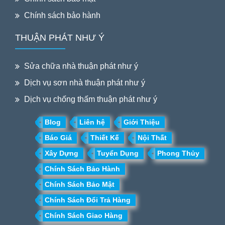
Chính sách bảo hành
THUẬN PHÁT NHƯ Ý
Sửa chữa nhà thuận phát như ý
Dịch vụ sơn nhà thuận phát như ý
Dịch vụ chống thấm thuận phát như ý
Blog
Liên hệ
Giới Thiệu
Báo Giá
Thiết Kế
Nội Thất
Xây Dựng
Tuyển Dụng
Phong Thủy
Chính Sách Bảo Hành
Chính Sách Bảo Mật
Chính Sách Đổi Trả Hàng
Chính Sách Giao Hàng