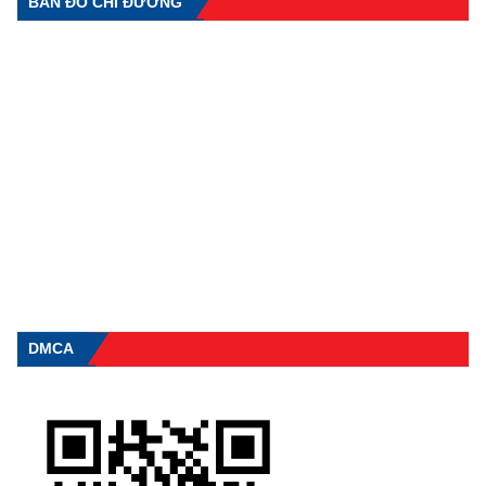
BẢN ĐỒ CHỈ ĐƯỜNG
DMCA