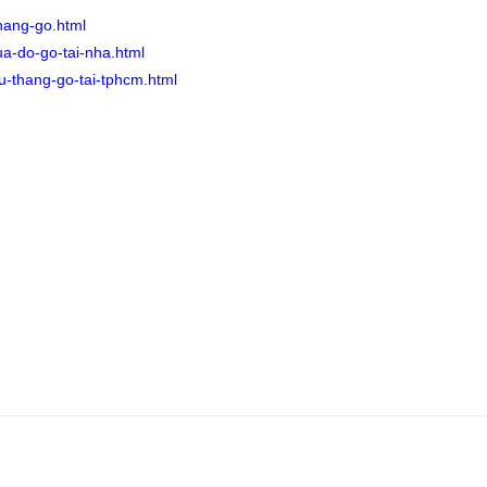
hang-go.html
a-do-go-tai-nha.html
u-thang-go-tai-tphcm.html