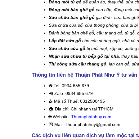
Đóng mới tủ gỗ
để quần áo, thay thế, sửa ch
Đóng mới bàn ghế gỗ
cao cấp, đóng mới sofa
Sửa chữa bàn ghế gỗ
gia đình, sửa bàn ghế
Sửa chữa cửa sổ, cửa thông phòng, cửa đi bị
Đánh bóng bàn ghế gỗ, cầu thang gỗ, tủ gỗ, g
Lắp đặt cửa gỗ
cho các phòng ngủ, nhà vệ si
Sửa chữa cửa gỗ
bị mối mọt, xập xệ, xuống 
Nhận sửa chữa tủ bếp gỗ tại nhà,
thay hậu 
Thi công sửa cầu thang gỗ
, lan can gỗ, sử
Thông tin liên hệ Thuận Phát Như Ý tư vấn
☎️
Tel: 0934.655.679
📲 Zalo: 0934.655.679
⛪️
Mã số Thuế: 0312500495
🏠
Địa chỉ: Chi nhánh tại TPHCM
🌐 Website:
Thuanphatnhuy.com
💌 Mail: Thuanphatnhuy@gmail.com
Các dịch vụ liên quan dịch vụ làm mộc tại