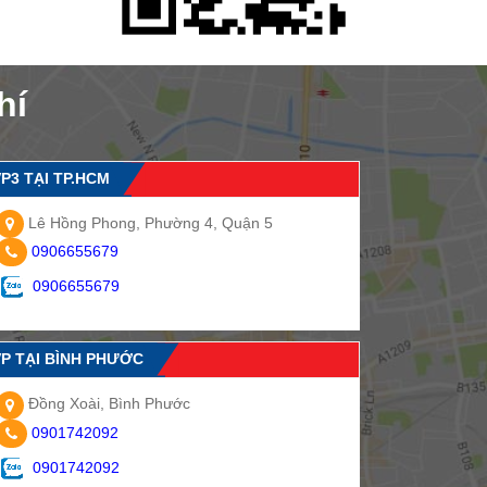
hí
P3 TẠI TP.HCM
Lê Hồng Phong, Phường 4, Quận 5
0906655679
0906655679
VP TẠI BÌNH PHƯỚC
Đồng Xoài, Bình Phước
0901742092
0901742092