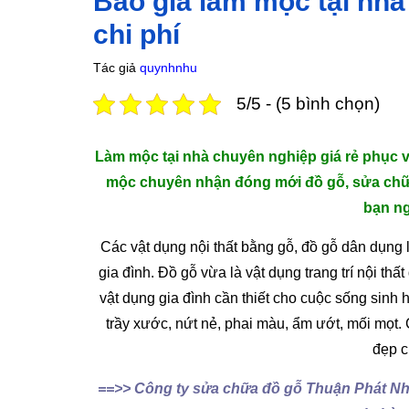
Báo giá làm mộc tại nhà
chi phí
Tác giả
quynhnhu
5/5 - (5 bình chọn)
Làm mộc tại nhà chuyên nghiệp giá rẻ phục 
mộc chuyên nhận đóng mới đồ gỗ, sửa chữa
bạn ng
Các vật dụng nội thất bằng gỗ, đồ gỗ dân dụng 
gia đình. Đồ gỗ vừa là vật dụng trang trí nội th
vật dụng gia đình cần thiết cho cuộc sống sinh 
trầy xước, nứt nẻ, phai màu, ẩm ướt, mối mọt
đẹp c
==>> Công ty sửa chữa đồ gỗ Thuận Phát Như 