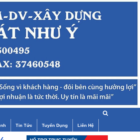
ình
Tin Tức
Tuyển Dụng
Liên Hệ
HỔ TRỢ TRỰC TUYẾN