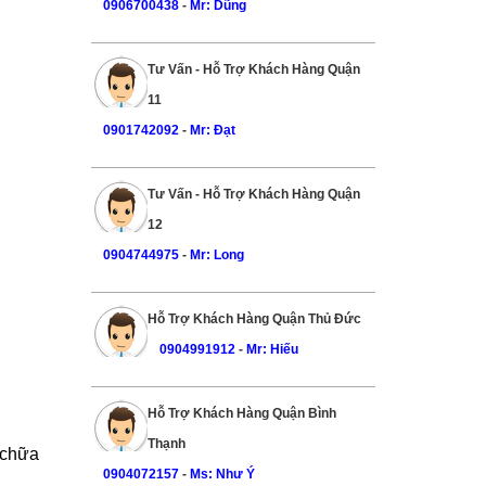
0906700438
-
Mr: Dũng
Tư Vấn - Hỗ Trợ Khách Hàng Quận
11
0901742092
-
Mr: Đạt
Tư Vấn - Hỗ Trợ Khách Hàng Quận
12
0904744975
-
Mr: Long
Hỗ Trợ Khách Hàng Quận Thủ Đức
0904991912
-
Mr: Hiếu
Hỗ Trợ Khách Hàng Quận Bình
Thạnh
 chữa
0904072157
-
Ms: Như Ý