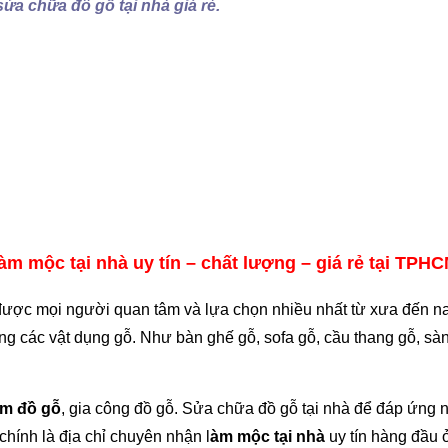
 sửa chữa đồ gỗ tại nhà giá rẻ.
m mộc tại nhà uy tín – chất lượng – giá rẻ tại TPHC
 được mọi người quan tâm và lựa chọn nhiều nhất từ xưa đến n
ụng các vật dụng gỗ. Như bàn ghế gỗ, sofa gỗ, cầu thang gỗ, sàn
àm đồ gỗ
, gia công đồ gỗ. Sửa chữa đồ gỗ tại nhà để đáp ứng 
chính là địa chỉ chuyên nhận l
àm mộc tại nhà
uy tín hàng đầu 