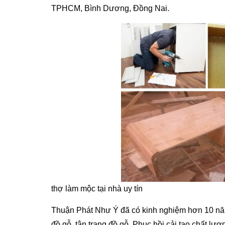
TPHCM, Bình Dương, Đồng Nai.
thợ làm mộc tại nhà uy tín
Thuận Phát Như Ý đã có kinh nghiệm hơn 10 năm t
đồ gỗ, tân trang đồ gỗ. Phục hồi cải tạo chất lượ