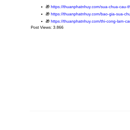
🎁
https://thuanphatnhuy.com/sua-chua-cau-t
🎁
https://thuanphatnhuy.com/bao-gia-sua-chu
🎁
https://thuanphatnhuy.com/thi-cong-lam-ca
Post Views:
3.866