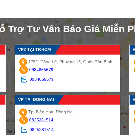
ỗ Trợ Tư Vấn Báo Giá Miễn P
VP2 TẠI TP.HCM
V
175/1 Cống Lỡ, Phường 15, Quận Tân Bình
0934655679
0934655679
VP TẠI ĐỒNG NAI
Tp. Biên Hoà, Đồng Nai
0825281514
0825281514