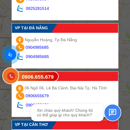
0825281514
VP TẠI ĐÀ NẴNG
Nguyễn Hoàng, Tp Đà Nẵng
0904985685
0904985685
VP TẠI HÀ TĨNH
0906.655.679
Gửi tin nhắn SMS
06 Ngõ 06, Lê Bá Cảnh, Đại Nài Tp. Hà Tĩnh
0906655679
0906655679
Xin chào quý khách! Chúng tôi
có thể giúp gì cho quý khách?
VP TẠI CẦN THƠ