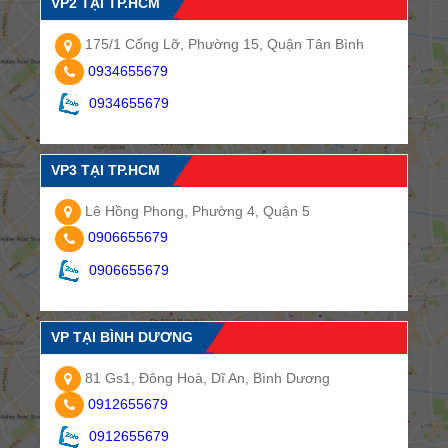
VP2 TẠI TP.HCM
175/1 Cống Lỡ, Phường 15, Quận Tân Bình
0934655679
0934655679
VP3 TẠI TP.HCM
Lê Hồng Phong, Phường 4, Quận 5
0906655679
0906655679
VP TẠI BÌNH DƯƠNG
81 Gs1, Đông Hoà, Dĩ An, Bình Dương
0912655679
0912655679