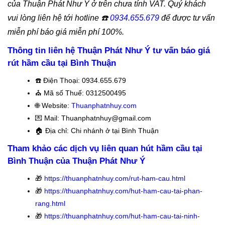
của Thuận Phát Như Ý ở trên chưa tính VAT. Quý khách
vui lòng liên hệ tới hotline
☎️
0934.655.679
để được tư vấn
miễn phí báo giá miễn phí 100%.
Thông tin liên hệ Thuận Phát Như Ý tư vấn báo giá
rút hầm cầu tại Bình Thuận
☎️
Điện Thoại: 0934.655.679
⛪️
Mã số Thuế: 0312500495
🌐 Website:
Thuanphatnhuy.com
💌 Mail: Thuanphatnhuy@gmail.com
🏠
Địa chỉ: Chi nhánh ở tại Bình Thuận
Tham khảo các dịch vụ liên quan hút hầm cầu
tại
Bình Thuận của Thuận Phát Như Ý
🎁
https://thuanphatnhuy.com/rut-ham-cau.html
🎁
https://thuanphatnhuy.com/hut-ham-cau-tai-phan-
rang.html
🎁
https://thuanphatnhuy.com/hut-ham-cau-tai-ninh-