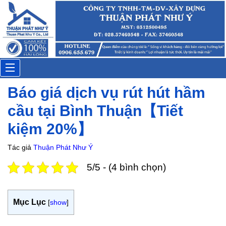
Thi
Đặt lịch: 15 phút trước
Toggle
Báo giá dịch vụ rút hút hầm
navigation
cầu tại Bình Thuận【Tiết
kiệm 20%】
Tác giả
Thuận Phát Như Ý
5/5 - (4 bình chọn)
Mục Lục
[
show
]