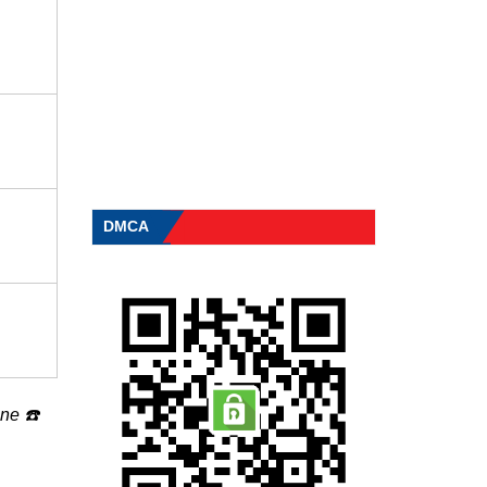
DMCA
line
☎️