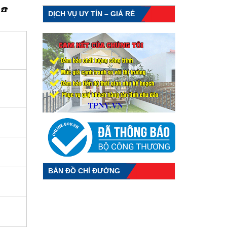
☎️
DỊCH VỤ UY TÍN – GIÁ RẺ
BẢN ĐỒ CHỈ ĐƯỜNG