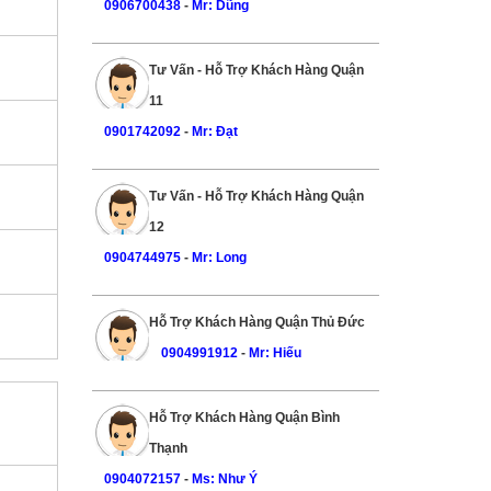
0906700438
-
Mr: Dũng
Tư Vấn - Hỗ Trợ Khách Hàng Quận
11
0901742092
-
Mr: Đạt
Tư Vấn - Hỗ Trợ Khách Hàng Quận
12
0904744975
-
Mr: Long
Hỗ Trợ Khách Hàng Quận Thủ Đức
0904991912
-
Mr: Hiếu
Hỗ Trợ Khách Hàng Quận Bình
Thạnh
0904072157
-
Ms: Như Ý