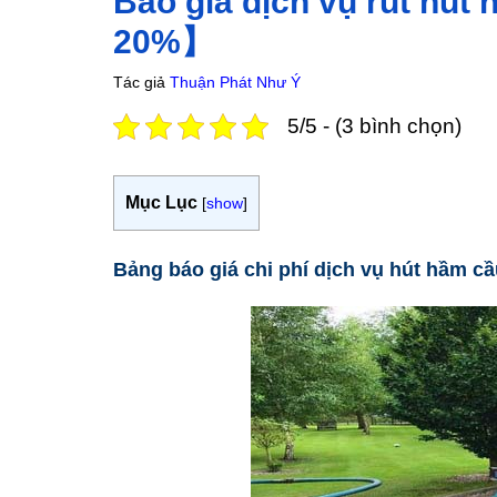
Báo giá dịch vụ rút hút
20%】
Tác giả
Thuận Phát Như Ý
5/5 - (3 bình chọn)
Mục Lục
[
show
]
Bảng báo giá chi phí dịch vụ hút hầm c