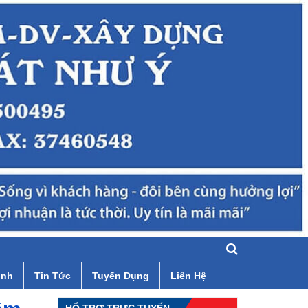
ình
Tin Tức
Tuyển Dụng
Liên Hệ
HỔ TRỢ TRỰC TUYẾN