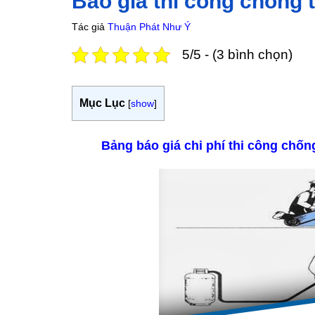
Báo giá thi công chống 
Tác giả
Thuận Phát Như Ý
5/5 - (3 bình chọn)
Mục Lục
[
show
]
Bảng báo giá chi phí thi công chố