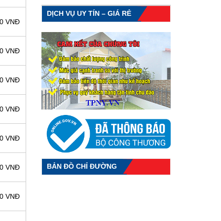
DỊCH VỤ UY TÍN – GIÁ RẺ
00 VNĐ
00 VNĐ
00 VNĐ
00 VNĐ
00 VNĐ
BẢN ĐỒ CHỈ ĐƯỜNG
00 VNĐ
00 VNĐ