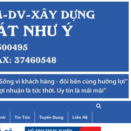
ình
Tin Tức
Tuyển Dụng
Liên Hệ
HỔ TRỢ TRỰC TUYẾN