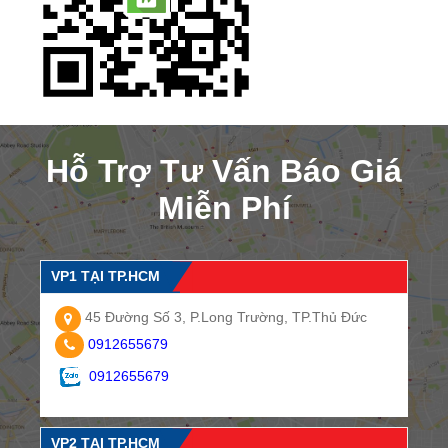
Hỗ Trợ Tư Vấn Báo Giá
Miễn Phí
VP1 TẠI TP.HCM
45 Đường Số 3, P.Long Trường, TP.Thủ Đức
0912655679
0912655679
VP2 TẠI TP.HCM