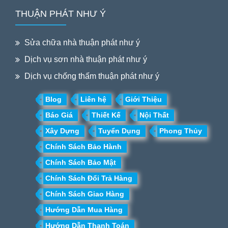
THUẬN PHÁT NHƯ Ý
Sửa chữa nhà thuận phát như ý
Dịch vụ sơn nhà thuận phát như ý
Dịch vụ chống thấm thuận phát như ý
Blog
Liên hệ
Giới Thiệu
Báo Giá
Thiết Kế
Nội Thất
Xây Dựng
Tuyển Dụng
Phong Thủy
Chính Sách Bảo Hành
Chính Sách Bảo Mật
Chính Sách Đổi Trả Hàng
Chính Sách Giao Hàng
Hướng Dẫn Mua Hàng
Hướng Dẫn Thanh Toán