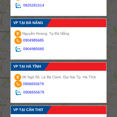
0825281514
VP TẠI ĐÀ NẴNG
Nguyễn Hoàng, Tp Đà Nẵng
0904985685
0904985685
VP TẠI HÀ TĨNH
06 Ngõ 06, Lê Bá Cảnh, Đại Nài Tp. Hà Tĩnh
0906655679
0906655679
VP TẠI CẦN THƠ