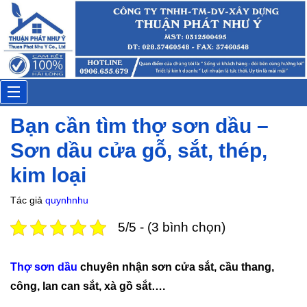
Anh Phụng
Đặt lịch: 30 phút trước
Toggle
Bạn cần tìm thợ sơn dầu –
navigation
Sơn dầu cửa gỗ, sắt, thép,
kim loại
Tác giả
quynhnhu
5/5 - (3 bình chọn)
Thợ sơn dầu
chuyên nhận sơn cửa sắt, cầu thang,
công, lan can sắt, xà gồ sắt….