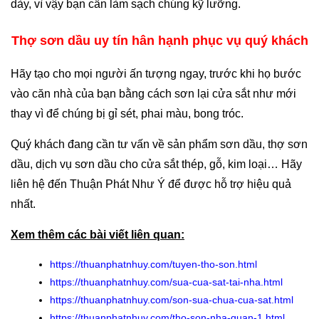
dày, vì vậy bạn cần làm sạch chúng kỹ lưỡng.
Thợ sơn dầu uy tín hân hạnh phục vụ quý khách
Hãy tạo cho mọi người ấn tượng ngay, trước khi họ bước
vào căn nhà của bạn bằng cách sơn lại cửa sắt như mới
thay vì để chúng bị gỉ sét, phai màu, bong tróc.
Quý khách đang cần tư vấn về sản phẩm sơn dầu, thợ sơn
dầu, dịch vụ sơn dầu cho cửa sắt thép, gỗ, kim loại… Hãy
liên hệ đến Thuận Phát Như Ý để được hỗ trợ hiệu quả
nhất.
Xem thêm các bài viết liên quan:
https://thuanphatnhuy.com/tuyen-tho-son.html
https://thuanphatnhuy.com/sua-cua-sat-tai-nha.html
https://thuanphatnhuy.com/son-sua-chua-cua-sat.html
https://thuanphatnhuy.com/tho-son-nha-quan-1.html