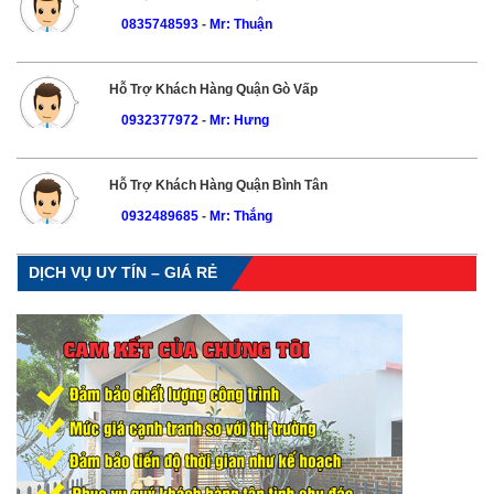
0835748593
-
Mr: Thuận
Hỗ Trợ Khách Hàng Quận Gò Vấp
0932377972
-
Mr: Hưng
Hỗ Trợ Khách Hàng Quận Bình Tân
0932489685
-
Mr: Thắng
DỊCH VỤ UY TÍN – GIÁ RẺ