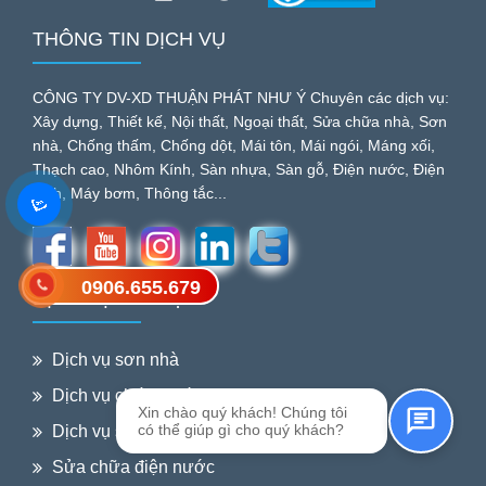
THÔNG TIN DỊCH VỤ
CÔNG TY DV-XD THUẬN PHÁT NHƯ Ý Chuyên các dịch vụ:
Xây dựng, Thiết kế, Nội thất, Ngoại thất, Sửa chữa nhà, Sơn
nhà, Chống thấm, Chống dột, Mái tôn, Mái ngói, Máng xối,
Thạch cao, Nhôm Kính, Sàn nhựa, Sàn gỗ, Điện nước, Điện
lạnh, Máy bơm, Thông tắc...
0906.655.679
Gửi tin nhắn SMS
DỊCH VỤ NỖI BẬT
Dịch vụ sơn nhà
Dịch vụ chống thấm
Xin chào quý khách! Chúng tôi
có thể giúp gì cho quý khách?
Dịch vụ sửa mái tôn
Sửa chữa điện nước