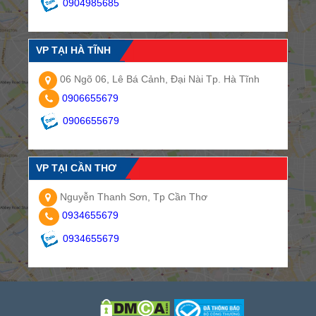
0904985685
VP TẠI HÀ TĨNH
06 Ngõ 06, Lê Bá Cảnh, Đại Nài Tp. Hà Tĩnh
0906655679
0906655679
VP TẠI CẦN THƠ
Nguyễn Thanh Sơn, Tp Cần Thơ
0934655679
0934655679