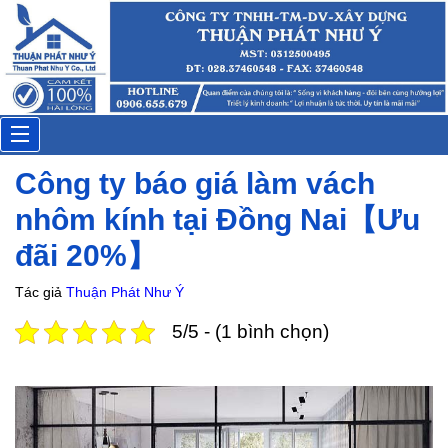
Anh Hùng
Đặt lịch: 20 phút trước
Toggle
Công ty báo giá làm vách
navigation
nhôm kính tại Đồng Nai【Ưu
đãi 20%】
Tác giả
Thuận Phát Như Ý
5/5 - (1 bình chọn)