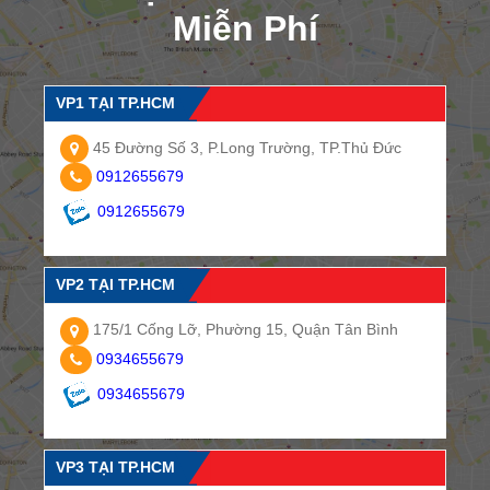
Miễn Phí
VP1 TẠI TP.HCM
45 Đường Số 3, P.Long Trường, TP.Thủ Đức
0912655679
0912655679
VP2 TẠI TP.HCM
175/1 Cống Lỡ, Phường 15, Quận Tân Bình
0934655679
0934655679
VP3 TẠI TP.HCM