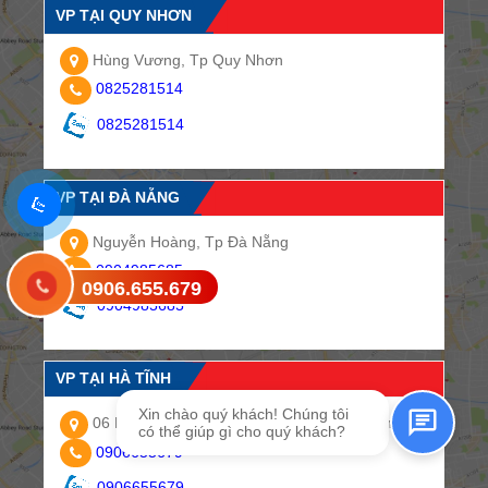
VP TẠI QUY NHƠN
Hùng Vương, Tp Quy Nhơn
0825281514
0825281514
VP TẠI ĐÀ NẴNG
Nguyễn Hoàng, Tp Đà Nẵng
0904985685
0906.655.679
Gửi tin nhắn SMS
0904985685
VP TẠI HÀ TĨNH
Xin chào quý khách! Chúng tôi
06 Ngõ 06, Lê Bá Cảnh, Đại Nài Tp. Hà Tĩnh
có thể giúp gì cho quý khách?
0906655679
0906655679