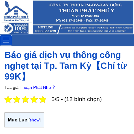
Thi
Đặt lịch: 15 phút trước
Toggle
Báo giá dịch vụ thông cống
navigation
nghẹt tại Tp. Tam Kỳ【Chỉ từ
99K】
Tác giả
Thuận Phát Như Ý
5/5 - (12 bình chọn)
Mục Lục
[
show
]