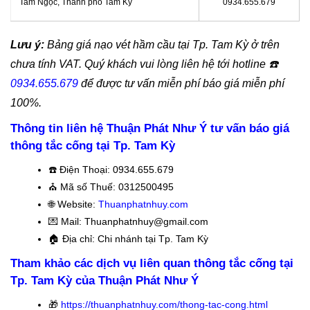
Tam Ngọc, Thành phố Tam Kỳ
0934.655.679
Lưu ý:
Bảng giá nạo vét hầm cầu tại Tp. Tam Kỳ ở trên
chưa tính VAT. Quý khách vui lòng liên hệ tới hotline
☎️
0934.655.679
để được tư vấn miễn phí báo giá miễn phí
100%.
Thông tin liên hệ Thuận Phát Như Ý tư vấn báo giá
thông tắc cống tại Tp. Tam Kỳ
☎️
Điện Thoại: 0934.655.679
⛪️
Mã số Thuế: 0312500495
🌐 Website:
Thuanphatnhuy.com
💌 Mail: Thuanphatnhuy@gmail.com
🏠
Địa chỉ: Chi nhánh tại Tp. Tam Kỳ
Tham khảo các dịch vụ liên quan thông tắc cống
tại
Tp. Tam Kỳ của Thuận Phát Như Ý
🎁
https://thuanphatnhuy.com/thong-tac-cong.html