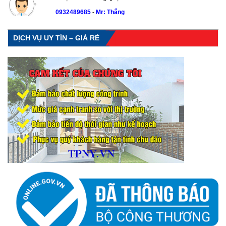
0932489685
-
Mr: Thắng
DỊCH VỤ UY TÍN – GIÁ RẺ