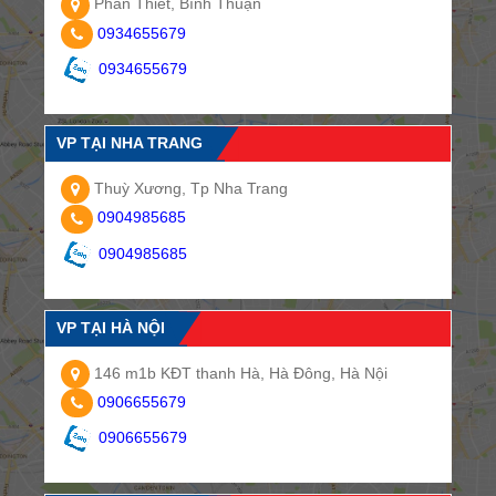
Phan Thiết, Bình Thuận
0934655679
0934655679
VP TẠI NHA TRANG
Thuỳ Xương, Tp Nha Trang
0904985685
0904985685
VP TẠI HÀ NỘI
146 m1b KĐT thanh Hà, Hà Đông, Hà Nội
0906655679
0906655679