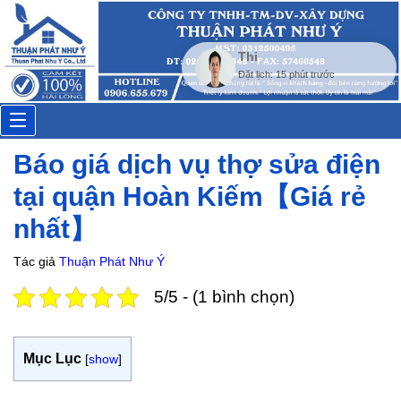
Thi
Đặt lịch: 15 phút trước
Toggle
Báo giá dịch vụ thợ sửa điện
navigation
tại quận Hoàn Kiếm【Giá rẻ
nhất】
Tác giả
Thuận Phát Như Ý
5/5 - (1 bình chọn)
Mục Lục
[
show
]