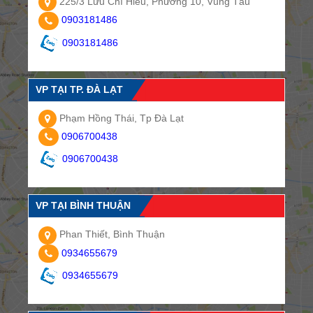
225/3 Lưu Chí Hiếu, Phường 10, Vũng Tàu
0903181486
0903181486
VP TẠI TP. ĐÀ LẠT
Phạm Hồng Thái, Tp Đà Lạt
0906700438
0906700438
VP TẠI BÌNH THUẬN
Phan Thiết, Bình Thuận
0934655679
0934655679