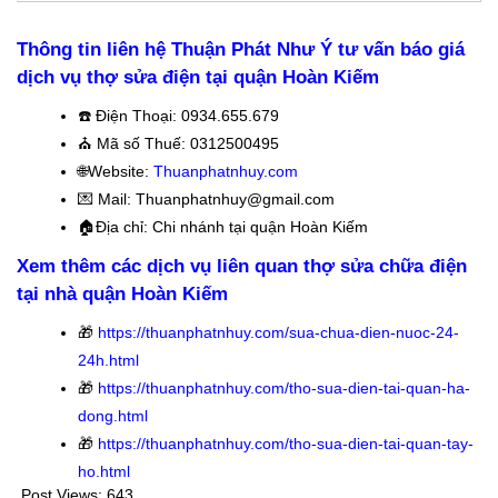
Thông tin liên hệ Thuận Phát Như Ý tư vấn báo giá
dịch vụ thợ sửa điện tại quận Hoàn Kiếm
☎️
Điện Thoại: 0934.655.679
⛪️
Mã số Thuế: 0312500495
🌐Website:
Thuanphatnhuy.com
💌 Mail: Thuanphatnhuy@gmail.com
🏠
Địa chỉ: Chi nhánh tại quận Hoàn Kiếm
Xem thêm các dịch vụ liên quan thợ sửa chữa điện
tại nhà quận Hoàn Kiếm
🎁
https://thuanphatnhuy.com/sua-chua-dien-nuoc-24-
24h.html
🎁
https://thuanphatnhuy.com/tho-sua-dien-tai-quan-ha-
dong.html
🎁
https://thuanphatnhuy.com/tho-sua-dien-tai-quan-tay-
ho.html
Post Views:
643