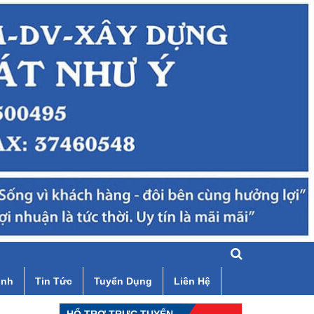
ình
Tin Tức
Tuyển Dụng
Liên Hệ
HỔ TRỢ TRỰC TUYẾN