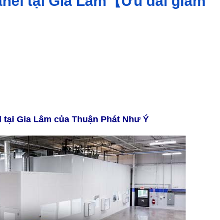
anel tại Gia Lâm【Ưu đãi giảm
el tại Gia Lâm của Thuận Phát Như Ý