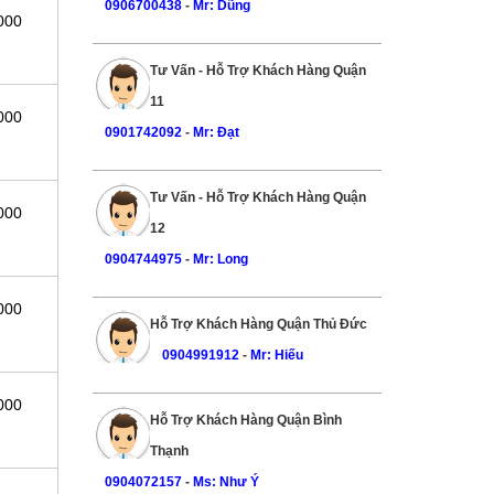
0906700438
-
Mr: Dũng
000
Tư Vấn - Hỗ Trợ Khách Hàng Quận
11
000
0901742092
-
Mr: Đạt
Tư Vấn - Hỗ Trợ Khách Hàng Quận
000
12
0904744975
-
Mr: Long
000
Hỗ Trợ Khách Hàng Quận Thủ Đức
0904991912
-
Mr: Hiếu
000
Hỗ Trợ Khách Hàng Quận Bình
Thạnh
0904072157
-
Ms: Như Ý