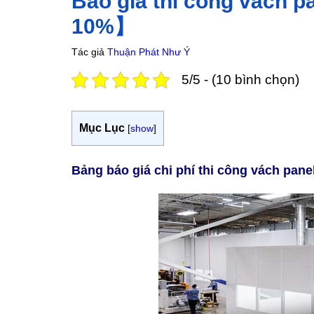
Báo giá thi công vách p
10%】
Tác giả
Thuận Phát Như Ý
5/5 - (10 bình chọn)
Mục Lục
[
show
]
Bảng báo giá chi phí thi công vách pan