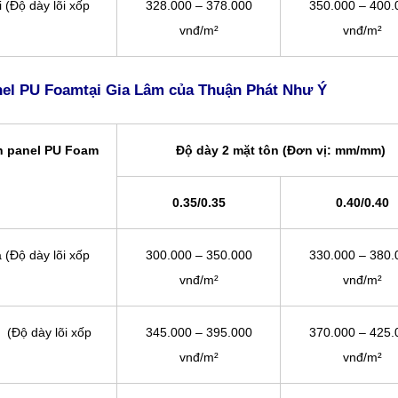
 (Độ dày lõi xốp
328.000 – 378.000
350.000 – 400.
vnđ/m²
vnđ/m²
anel PU Foamtại Gia Lâm của Thuận Phát Như Ý
h panel PU Foam
Độ dày 2 mặt tôn (Đơn vị: mm/mm)
0.35/0.35
0.40/0.40
 (Độ dày lõi xốp
300.000 – 350.000
330.000 – 380.
vnđ/m²
vnđ/m²
 (Độ dày lõi xốp
345.000 – 395.000
370.000 – 425.
vnđ/m²
vnđ/m²