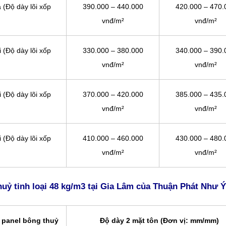
 (Độ dày lõi xốp
390.000 – 440.000
420.000 – 470.
vnđ/m²
vnđ/m²
 (Độ dày lõi xốp
330.000 – 380.000
340.000 – 390.
vnđ/m²
vnđ/m²
 (Độ dày lõi xốp
370.000 – 420.000
385.000 – 435.
vnđ/m²
vnđ/m²
 (Độ dày lõi xốp
410.000 – 460.000
430.000 – 480.
vnđ/m²
vnđ/m²
uỷ tinh loại
48 kg/m3 tại Gia Lâm của Thuận Phát Như Ý
 panel bông thuỷ
Độ dày 2 mặt tôn (Đơn vị: mm/mm)