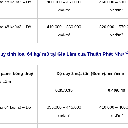
ặng 48 kg/m3 – Độ
400.000 – 450.000
460.000 – 510.
vnđ/m²
vnđ/m²
ặng 48 kg/m3 – Độ
410.000 – 560.000
520.000 – 570.
vnđ/m²
vnđ/m²
uỷ tinh loại
64 kg/ m3 tại Gia Lâm của Thuận Phát Như 
 panel bông thuỷ
Độ dày 2 mặt tôn (Đơn vị: mm/mm)
ia Lâm
0.35/0.35
0.40/0.40
ặng 64 kg/m3 – Độ
395.000 – 445.000
410.000 – 460.
vnđ/m²
vnđ/m²