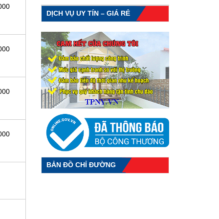
000
DỊCH VỤ UY TÍN – GIÁ RẺ
000
000
000
BẢN ĐỒ CHỈ ĐƯỜNG