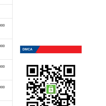
000
000
DMCA
000
000