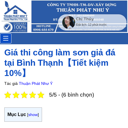
Toggle
Giá thi công làm sơn giả đá
navigation
tại Bình Thạnh【Tiết kiệm
10%】
Tác giả
Thuận Phát Như Ý
5/5 - (6 bình chọn)
Mục Lục
[
show
]