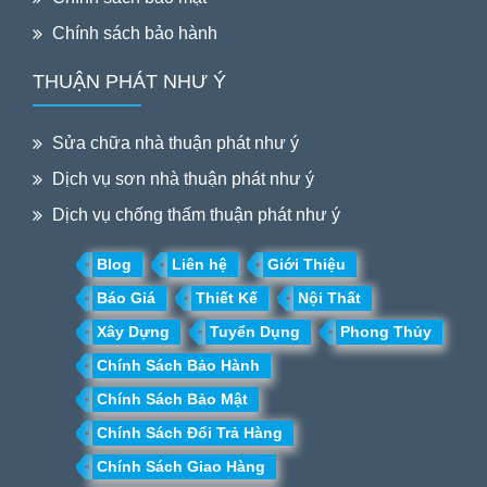
Chính sách bảo hành
THUẬN PHÁT NHƯ Ý
Sửa chữa nhà thuận phát như ý
Dịch vụ sơn nhà thuận phát như ý
Dịch vụ chống thấm thuận phát như ý
Blog
Liên hệ
Giới Thiệu
Báo Giá
Thiết Kế
Nội Thất
Xây Dựng
Tuyển Dụng
Phong Thủy
Chính Sách Bảo Hành
Chính Sách Bảo Mật
Chính Sách Đổi Trả Hàng
Chính Sách Giao Hàng