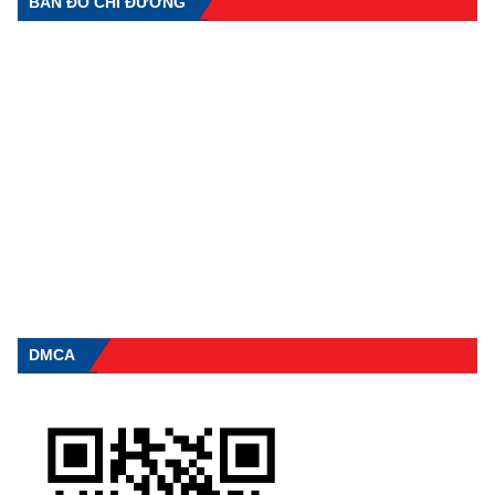
BẢN ĐỒ CHỈ ĐƯỜNG
DMCA