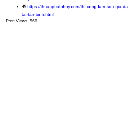
🎁
https://thuanphatnhuy.com/thi-cong-lam-son-gia-da-
tai-tan-binh.html
Post Views:
566