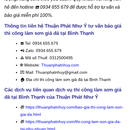
hệ
đến hotline
☎️
0934 655 679 để được hỗ trợ tư vấn và
báo giá miễn phí 100%.
Thông tin liên hệ Thuận Phát Như Ý tư vấn báo giá
thi công làm sơn giả đá tại Bình Thạnh
☎️
Tel: 0934.655.679
📲 Zalo: 0934.655.679
⛪️
Mã số Thuế: 0312500495
🌐 Website:
Thuanphatnhuy.com
💌 Mail: Thuanphatnhuy@gmail.com
🏠
Địa chỉ thi công làm sơn giả đá tại Bình Thạnh
Các dịch vụ liên quan dịch vụ thi công làm sơn giả
đá tại Bình Thạnh của Thuận Phát Như Ý
🎁
https://thuanphatnhuy.com/bao-gia-thi-cong-lam-son-
gia-da.html
🎁
https://thuanphatnhuy.com/thi-cong-lam-son-gia-da-
tai-phu-nhuan.html