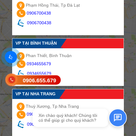
Phạm Hồng Thái, Tp Đà Lạt
0906700438
0906700438
VP TẠI BÌNH THUẬN
Phan Thiết, Bình Thuận
0934655679
0934655679
0906.655.679
Gửi tin nhắn SMS
VP TẠI NHA TRANG
Thuỳ Xương, Tp Nha Trang
0904985685
Xin chào quý khách! Chúng tôi
có thể giúp gì cho quý khách?
0904985685