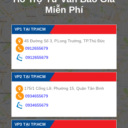
Miễn Phí
VP1 TẠI TP.HCM
45 Đường Số 3, P.Long Trường, TP.Thủ Đức
0912655679
0912655679
VP2 TẠI TP.HCM
175/1 Cống Lỡ, Phường 15, Quận Tân Bình
0934655679
0934655679
VP3 TẠI TP.HCM