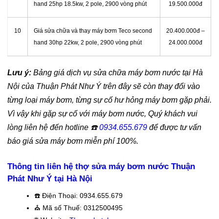
hand 25hp 18.5kw, 2 pole, 2900 vòng phút
19.500.000đ
10
Giá sửa chữa và thay máy bơm Teco second
20.400.000đ –
hand 30hp 22kw, 2 pole, 2900 vòng phút
24.000.000đ
Lưu ý:
Bảng giá dịch vụ sửa chữa máy bơm nước tại Hà
Nội của Thuận Phát Như Ý trên đây sẽ còn thay đổi vào
từng loại máy bơm, từng sự cố hư hỏng máy bơm gặp phải.
Vì vậy khi gặp sự cố với máy bơm nước, Quý khách vui
lòng liên hệ đến hotline
☎️
0934.655.679
để được tư vấn
báo giá sửa máy bơm miễn phí 100%.
Thông tin liên hệ thợ sửa máy bơm nước Thuận
Phát Như Ý tại Hà Nội
☎️
Điện Thoại: 0934.655.679
⛪️
Mã số Thuế: 0312500495