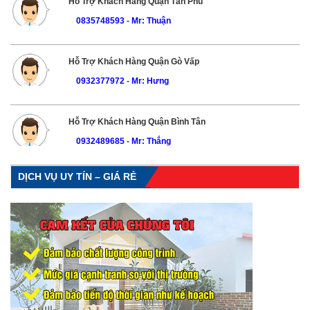
Hỗ Trợ Khách Hàng Quận Tân Phú
0835748593
-
Mr: Thuận
Hỗ Trợ Khách Hàng Quận Gò Vấp
0932377972
-
Mr: Hưng
Hỗ Trợ Khách Hàng Quận Bình Tân
0932489685
-
Mr: Thắng
DỊCH VỤ UY TÍN – GIÁ RẺ