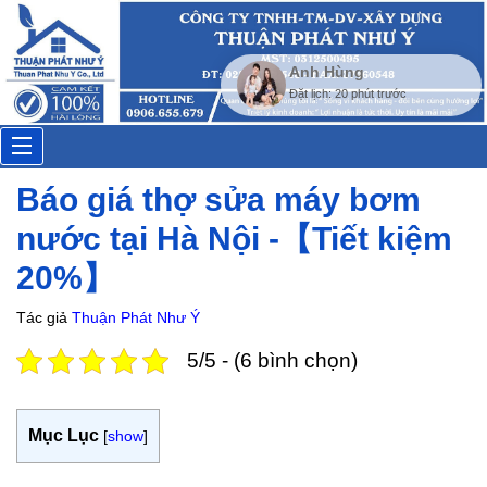
Anh Hùng
Đặt lịch: 20 phút trước
Toggle
Báo giá thợ sửa máy bơm
navigation
nước tại Hà Nội -【Tiết kiệm
20%】
Tác giả
Thuận Phát Như Ý
5/5 - (6 bình chọn)
Mục Lục
[
show
]