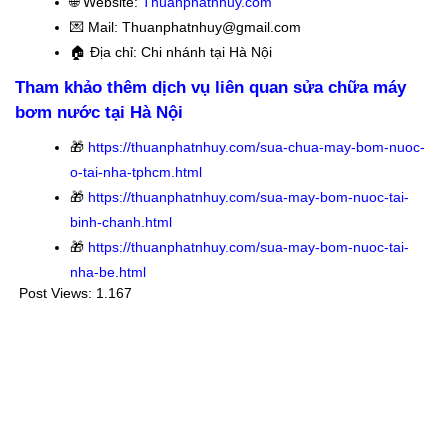
🌐 Website:
Thuanphatnhuy.com
💌 Mail: Thuanphatnhuy@gmail.com
🏠
Địa chỉ: Chi nhánh tại Hà Nội
Tham khảo thêm dịch vụ liên quan sửa chữa máy
bơm nước tại Hà Nội
🎁
https://thuanphatnhuy.com/sua-chua-may-bom-nuoc-
o-tai-nha-tphcm.html
🎁
https://thuanphatnhuy.com/sua-may-bom-nuoc-tai-
binh-chanh.html
🎁
https://thuanphatnhuy.com/sua-may-bom-nuoc-tai-
nha-be.html
Post Views:
1.167