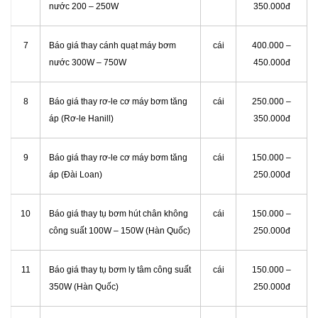
nước 200 – 250W
350.000đ
7
Báo giá thay cánh quạt máy bơm
cái
400.000 –
nước 300W – 750W
450.000đ
8
Báo giá thay rơ-le cơ máy bơm tăng
cái
250.000 –
áp (Rơ-le Hanill)
350.000đ
9
Báo giá thay rơ-le cơ máy bơm tăng
cái
150.000 –
áp (Đài Loan)
250.000đ
10
Báo giá thay tụ bơm hút chân không
cái
150.000 –
công suất 100W – 150W (Hàn Quốc)
250.000đ
11
Báo giá thay tụ bơm ly tâm công suất
cái
150.000 –
350W (Hàn Quốc)
250.000đ