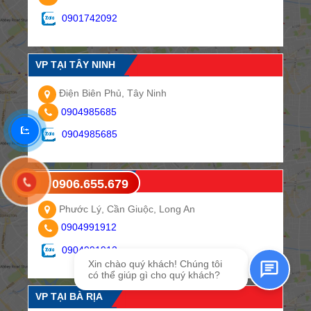
0901742092
VP TẠI TÂY NINH
Điện Biên Phủ, Tây Ninh
0904985685
0904985685
VP TẠI LONG AN
0906.655.679
Gửi tin nhắn SMS
Phước Lý, Cần Giuộc, Long An
0904991912
0904991912
Xin chào quý khách! Chúng tôi
có thể giúp gì cho quý khách?
VP TẠI BÀ RỊA