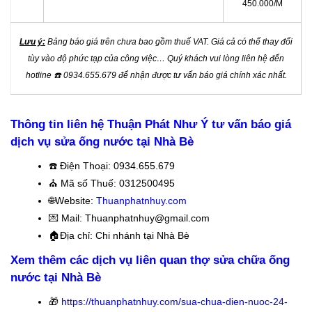
450.000/M
Lưu ý:
Bảng báo giá trên chưa bao gồm thuế VAT. Giá cả có thể thay đổi
tùy vào độ phức tạp của công việc… Quý khách vui lòng liên hệ đến
hotline
☎️
0934.655.679 để nhận được tư vấn báo giá chính xác nhất.
Thông tin liên hệ Thuận Phát Như Ý tư vấn báo giá
dịch vụ sửa ống nước tại Nhà Bè
☎️
Điện Thoại: 0934.655.679
⛪️
Mã số Thuế: 0312500495
🌐Website:
Thuanphatnhuy.com
💌 Mail: Thuanphatnhuy@gmail.com
🏠
Địa chỉ: Chi nhánh tại Nhà Bè
Xem thêm các dịch vụ liên quan thợ sửa chữa ống
nước tại Nhà Bè
🎁
https://thuanphatnhuy.com/sua-chua-dien-nuoc-24-