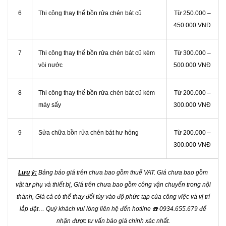
6
Thi công thay thế bồn rửa chén bát cũ
Từ 250.000 –
450.000 VNĐ
7
Thi công thay thế bồn rửa chén bát cũ kèm
Từ 300.000 –
vòi nước
500.000 VNĐ
8
Thi công thay thế bồn rửa chén bát cũ kèm
Từ 200.000 –
máy sấy
300.000 VNĐ
9
Sửa chữa bồn rửa chén bát hư hỏng
Từ 200.000 –
300.000 VNĐ
Lưu ý:
Bảng báo giá trên chưa bao gồm thuế VAT. Giá chưa bao gồm
vật tư phụ và thiết bị, Giá trên chưa bao gồm công vận chuyển trong nội
thành, Giá cả có thể thay đổi tùy vào độ phức tạp của công việc và vị trí
lắp đặt… Quý khách vui lòng liên hệ đến hotline
☎️
0934.655.679 để
nhận được tư vấn báo giá chính xác nhất.