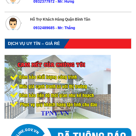
0932377972
-
Mr: Hưng
Hỗ Trợ Khách Hàng Quận Bình Tân
0932489685
-
Mr: Thắng
DỊCH VỤ UY TÍN – GIÁ RẺ