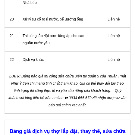
Nhà bếp
20
Xử lý sự cố rò rỉ nước, bể đường ống
Liên hệ
21
Thi công lắp đặt bơm tăng áp cho các
Liên hệ
nguồn nước yếu.
22
Dịch vụ khác
Liên hệ
Lưu ý:
Bảng báo giá thi công sửa chữa điện tại quận 5 của Thuận Phát
Như Ý trên chỉ mang tính chất tham khảo. Giá có thể thay đổi tùy theo
tình trạng thi công thực tế và yêu cầu riêng của khách hàng… Quý
khách vui lòng liên hệ đến hotline
☎️
0934.655.679 để nhận được tư vấn
báo giá chính xác nhất.
Bảng giá dịch vụ thợ lắp đặt, thay thế, sửa chữa