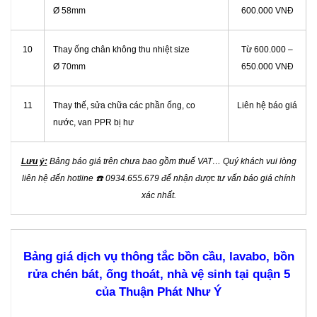
Ø 58mm
600.000 VNĐ
10
Thay ống chân không thu nhiệt size
Từ 600.000 –
Ø 70mm
650.000 VNĐ
11
Thay thế, sửa chữa các phần ống, co
Liên hệ báo giá
nước, van PPR bị hư
Lưu ý:
Bảng báo giá trên chưa bao gồm thuế VAT… Quý khách vui lòng
liên hệ đến hotline
☎️
0934.655.679 để nhận được tư vấn báo giá chính
xác nhất.
Bảng giá dịch vụ thông tắc bồn cầu, lavabo, bồn
rửa chén bát, ống thoát, nhà vệ sinh tại quận 5
của Thuận Phát Như Ý