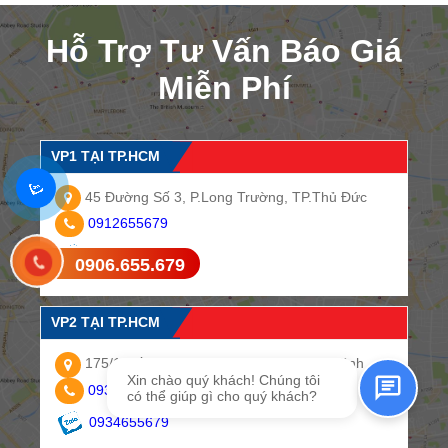
Hỗ Trợ Tư Vấn Báo Giá
Miễn Phí
VP1 TẠI TP.HCM
45 Đường Số 3, P.Long Trường, TP.Thủ Đức
0912655679
0912655679
0906.655.679
Gửi tin nhắn SMS
VP2 TẠI TP.HCM
175/1 Cống Lỡ, Phường 15, Quận Tân Bình
Xin chào quý khách! Chúng tôi
0934655679
có thể giúp gì cho quý khách?
0934655679