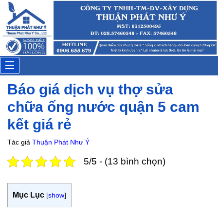
Anh Phụng
Đặt lịch: 30 phút trước
Toggle
Báo giá dịch vụ thợ sửa
navigation
chữa ống nước quận 5 cam
kết giá rẻ
Tác giả
Thuận Phát Như Ý
5/5 - (13 bình chọn)
Mục Lục
[
show
]