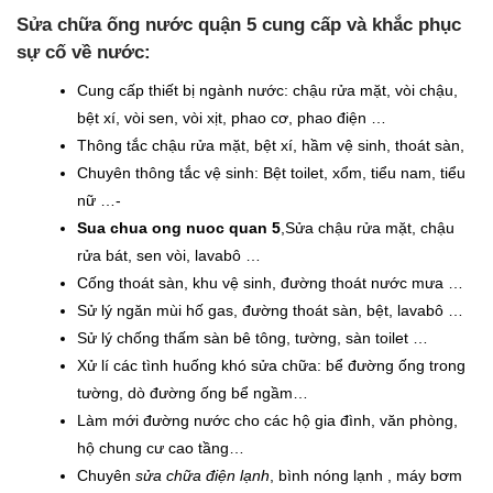
Sửa chữa ống nước quận 5 cung cấp và khắc phục
sự cố về nước:
Cung cấp thiết bị ngành nước: chậu rửa mặt, vòi chậu,
bệt xí, vòi sen, vòi xịt, phao cơ, phao điện …
Thông tắc chậu rửa mặt, bệt xí, hầm vệ sinh, thoát sàn,
Chuyên thông tắc vệ sinh: Bệt toilet, xổm, tiểu nam, tiểu
nữ …-
Sua chua ong nuoc quan 5
,Sửa chậu rửa mặt, chậu
rửa bát, sen vòi, lavabô …
Cống thoát sàn, khu vệ sinh, đường thoát nước mưa …
Sử lý ngăn mùi hố gas, đường thoát sàn, bệt, lavabô …
Sử lý chống thấm sàn bê tông, tường, sàn toilet …
Xử lí các tình huống khó sửa chữa: bể đường ống trong
tường, dò đường ống bể ngầm…
Làm mới đường nước cho các hộ gia đình, văn phòng,
hộ chung cư cao tầng…
Chuyên
sửa chữa điện lạnh
, bình nóng lạnh , máy bơm