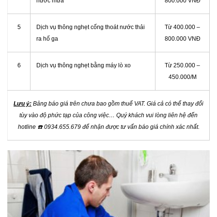
nước mưa
800.000 VNĐ
5
Dịch vụ thông nghẹt cống thoát nước thải
Từ 400.000 –
ra hố ga
800.000 VNĐ
6
Dịch vụ thông nghẹt bằng máy lò xo
Từ 250.000 –
450.000/M
Lưu ý:
Bảng báo giá trên chưa bao gồm thuế VAT. Giá cả có thể thay đổi
tùy vào độ phức tạp của công việc… Quý khách vui lòng liên hệ đến
hotline
☎️
0934.655.679 để nhận được tư vấn báo giá chính xác nhất.