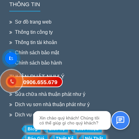
THÔNG TIN
Sơ đồ trang web
Thông tin công ty
Thông tin tài khoản
Chính sách bảo mật
Chính sách bảo hành
THUẬN PHÁT NHƯ Ý
0906.655.679
Gửi tin nhắn SMS
Sửa chữa nhà thuận phát như ý
Dịch vụ sơn nhà thuận phát như ý
Dịch vụ chống thấm thuận phát như ý
Xin chào quý khách! Chúng tôi
có thể giúp gì cho quý khách?
Blog
Liên hệ
Giới Thiệu
Báo Giá
Thiết Kế
Nội Thất