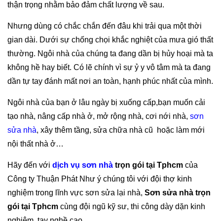
thận trọng nhằm bảo đảm chất lượng về sau.
Nhưng dùng có chắc chắn đến đâu khi trải qua một thời
gian dài. Dưới sự chống chọi khắc nghiệt của mưa gió thất
thường. Ngôi nhà của chúng ta đang dần bị hủy hoại mà ta
không hề hay biết. Có lẽ chính vì sự ỷ y vô tâm mà ta đang
dần tự tay đánh mất nơi an toàn, hạnh phúc nhất của mình.
Ngôi nhà của bạn ở lâu ngày bị xuống cấp,bạn muốn cải
tạo nhà, nâng cấp nhà ở, mở rộng nhà, cơi nới nhà,
sơn
sửa nhà
, xây thêm tầng, sửa chữa nhà cũ hoặc làm mới
nội thất nhà ở…
Hãy đến với
dịch vụ sơn nhà
trọn gói tại Tphcm
của
Công ty Thuận Phát Như ý chúng tôi với đội thợ kinh
nghiệm trong lĩnh vực sơn sửa lại nhà,
Sơn sửa nhà trọn
gói tại Tphcm
cùng đội ngũ kỹ sư, thi công dày dặn kinh
nghiệm, tay nghề cao.