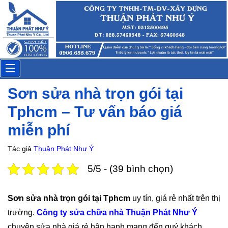
Toggle
Sơn sửa nhà trọn gói tại
navigation
Tphcm – Tư vấn báo giá
miễn phí
Tác giả
Thuận Phát Như Ý
5/5 - (39 bình chọn)
Sơn sửa nhà trọn gói tại Tphcm
uy tín, giá rẻ nhất trên thị
trường.
Công ty sửa chữa nhà Thuận Phát Như Ý
chuyên sửa nhà giá rẻ hân hạnh mang đến quý khách