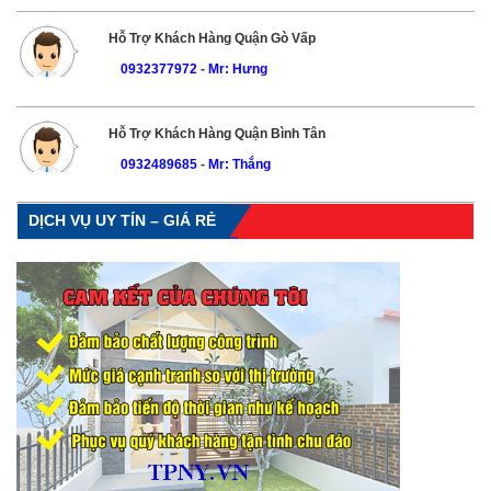
Hỗ Trợ Khách Hàng Quận Gò Vấp
0932377972
-
Mr: Hưng
Hỗ Trợ Khách Hàng Quận Bình Tân
0932489685
-
Mr: Thắng
DỊCH VỤ UY TÍN – GIÁ RẺ