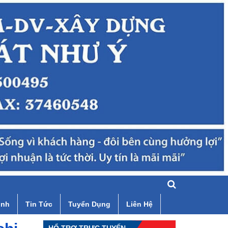
ình
Tin Tức
Tuyển Dụng
Liên Hệ
HỔ TRỢ TRỰC TUYẾN