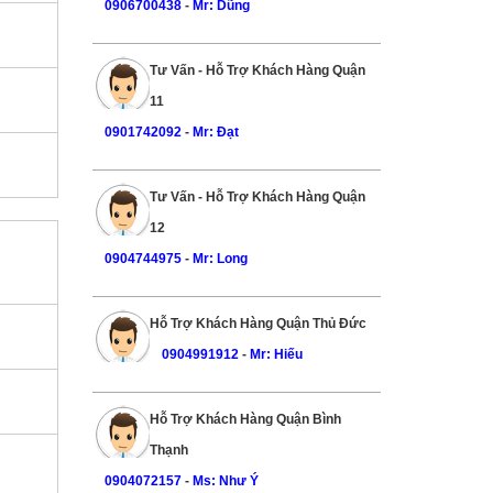
0906700438
-
Mr: Dũng
Tư Vấn - Hỗ Trợ Khách Hàng Quận
11
0901742092
-
Mr: Đạt
Tư Vấn - Hỗ Trợ Khách Hàng Quận
12
0904744975
-
Mr: Long
Hỗ Trợ Khách Hàng Quận Thủ Đức
0904991912
-
Mr: Hiếu
Hỗ Trợ Khách Hàng Quận Bình
Thạnh
0904072157
-
Ms: Như Ý