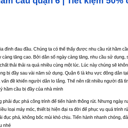
hầm cầu quận 6 | Tiết kiệm 50% 
ia đình đau đầu. Chúng ta có thể thấy được nhu cầu rút hầm cầ
ày càng tăng cao. Bởi dân số ngày càng tăng, nhu cầu sử dụng, 
hất thải thải ra quá nhiều cùng một lúc. Lúc này chúng sẽ khô
ng bị đầy sau vài năm sử dụng. Quận 6 là khu vực đông dân tạ
vấn đề khiến người dân lo lắng. Thế nên rất nhiều người đã t
lý hầm cầu bị đầy của nhà mình
 phải đục phá công trình để tiến hành thông rút. Nhưng ngày n
ều loại máy móc, thiết bị hiện đại ra đời để phục vụ quá trình r
ải đục phá, không bốc mùi khó chịu. Tiến hành nhanh chóng, đ
ầu nhé