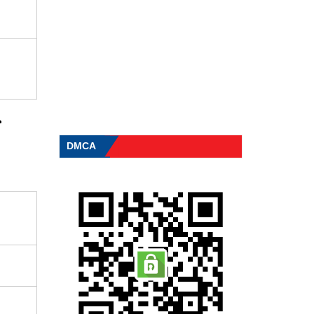
️
DMCA