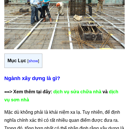
Mục Lục
[
show
]
Ngành xây dựng là gì?
==> Xem thêm tại đây:
dịch vụ sửa chữa nhà
và
dịch
vụ sơn nhà
Mặc dù không phải là khái niệm xa lạ. Tuy nhiên, để định
nghĩa chính xác thì có rất nhiều quan điểm được đưa ra.
Trong đó, tổng hợp nhất có thể nhận định rằng xây dựng là