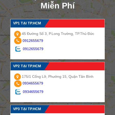
Miễn Phí
VP1 TẠI TP.HCM
45 Đường Số 3, P.Long Trường, TP.Thủ Đức
0912655679
0912655679
VP2 TẠI TP.HCM
175/1 Cống Lỡ, Phường 15, Quận Tân Bình
0934655679
0934655679
VP3 TẠI TP.HCM