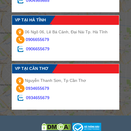
0904985685
VP TẠI HÀ TĨNH
06 Ngõ 06, Lê Bá Cảnh, Đại Nài Tp. Hà Tĩnh
0906655679
0906655679
VP TẠI CẦN THƠ
Nguyễn Thanh Sơn, Tp Cần Thơ
0934655679
0934655679