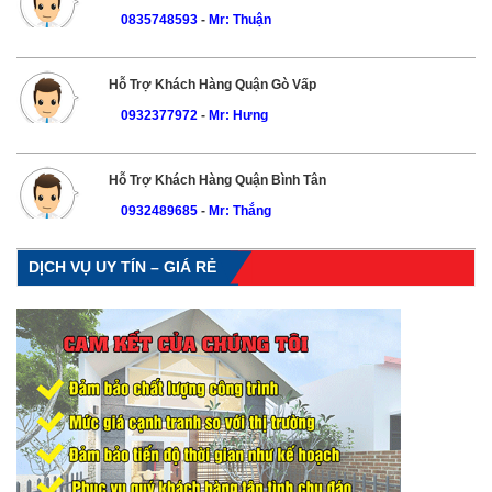
0835748593
-
Mr: Thuận
Hỗ Trợ Khách Hàng Quận Gò Vấp
0932377972
-
Mr: Hưng
Hỗ Trợ Khách Hàng Quận Bình Tân
0932489685
-
Mr: Thắng
DỊCH VỤ UY TÍN – GIÁ RẺ