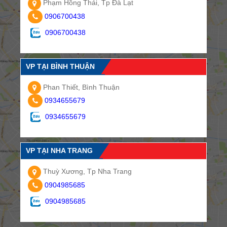
Phạm Hồng Thái, Tp Đà Lạt
0906700438
0906700438
VP TẠI BÌNH THUẬN
Phan Thiết, Bình Thuận
0934655679
0934655679
VP TẠI NHA TRANG
Thuỳ Xương, Tp Nha Trang
0904985685
0904985685