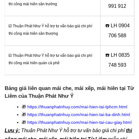
thi công mái hiên sân trường
991 912
☎️ LH 0
904
☑️ Thuận Phát Như Ý hỗ trợ tư vấn báo giá chi phí
thi công mái hiên sân thượng
706 588
☎️ LH 0
835
☑️ Thuận Phát Như Ý hỗ trợ tư vấn báo giá chi phí
thi công mái hiên quán cà phê
748 593
Bảng giá liên quan mái che, mái xếp, mái hiên tại Từ
Liêm của Thuận Phát Như Ý
🎁
https://thuanphatnhuy.com/mai-hien-tai-tphcm.html
🎁
https://thuanphatnhuy.com/mai-hien-tai-ba-dinh.html
🎁
https://thuanphatnhuy.com/mai-hien-tai-cau-giay.html
Lưu ý:
Thuận Phát Như Ý hỗ trợ tư vấn báo giá chi phí
thi