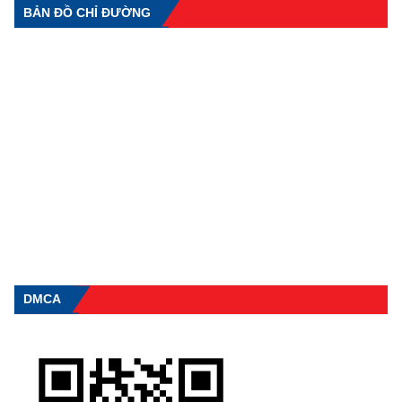
BẢN ĐỒ CHỈ ĐƯỜNG
DMCA