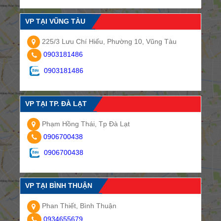
VP TẠI VŨNG TÀU
225/3 Lưu Chí Hiếu, Phường 10, Vũng Tàu
0903181486
0903181486
VP TẠI TP. ĐÀ LẠT
Phạm Hồng Thái, Tp Đà Lạt
0906700438
0906700438
VP TẠI BÌNH THUẬN
Phan Thiết, Bình Thuận
0934655679