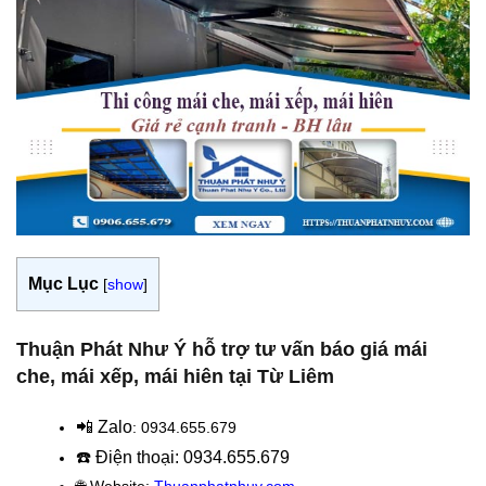
Mục Lục
[
show
]
Thuận Phát Như Ý hỗ trợ tư vấn báo giá mái
che, mái xếp, mái hiên tại Từ Liêm
📲 Zalo
: 0934.655.679
☎️ Điện thoại: 0934.655.679
🌐 Website:
Thuanphatnhuy.com