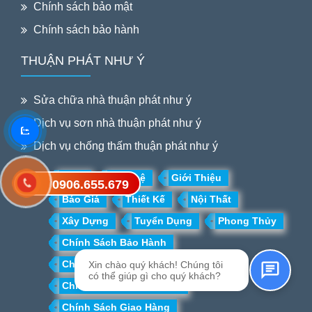
Chính sách bảo mật
Chính sách bảo hành
THUẬN PHÁT NHƯ Ý
Sửa chữa nhà thuận phát như ý
Dịch vụ sơn nhà thuận phát như ý
Dịch vụ chống thấm thuận phát như ý
Blog
Liên hệ
Giới Thiệu
0906.655.679
Gửi tin nhắn SMS
Báo Giá
Thiết Kế
Nội Thất
Xây Dựng
Tuyển Dụng
Phong Thủy
Chính Sách Bảo Hành
Chính Sách Bảo Mật
Xin chào quý khách! Chúng tôi
có thể giúp gì cho quý khách?
Chính Sách Đổi Trả Hàng
Chính Sách Giao Hàng