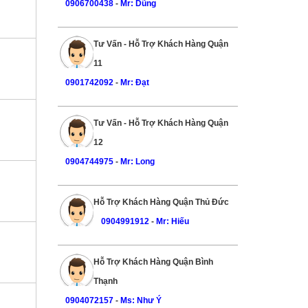
0906700438
-
Mr: Dũng
Tư Vấn - Hỗ Trợ Khách Hàng Quận
11
0901742092
-
Mr: Đạt
Tư Vấn - Hỗ Trợ Khách Hàng Quận
12
0904744975
-
Mr: Long
Hỗ Trợ Khách Hàng Quận Thủ Đức
0904991912
-
Mr: Hiếu
Hỗ Trợ Khách Hàng Quận Bình
Thạnh
0904072157
-
Ms: Như Ý