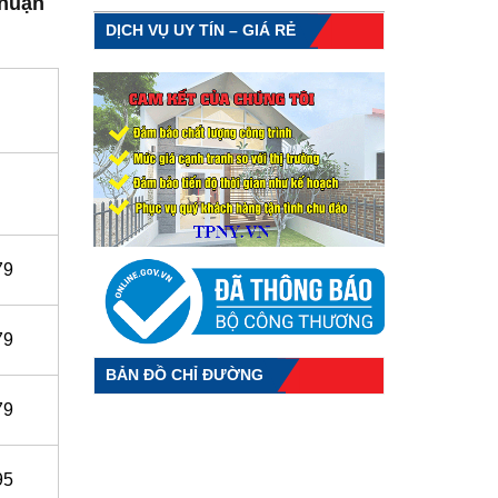
Thuận
DỊCH VỤ UY TÍN – GIÁ RẺ
79
79
BẢN ĐỒ CHỈ ĐƯỜNG
79
95