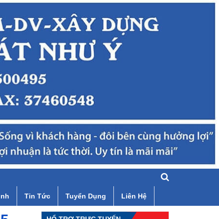
ình
Tin Tức
Tuyển Dụng
Liên Hệ
HỔ TRỢ TRỰC TUYẾN