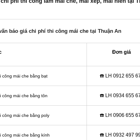
chi phí thi công làm mái che, mái xếp, mái hiên tại 
ấn báo giá chi phí thi công mái che tại Thuận An
c
Đơn giá
☎️ LH 0
912 655 6
hi công mái che bằng bạt
☎️ LH 0
934 655 6
hi công mái che bằng tôn
☎️ LH 0
906 655 6
hi công mái che bằng poly
☎️ LH 0
932 497 9
hi công mái che bằng kính