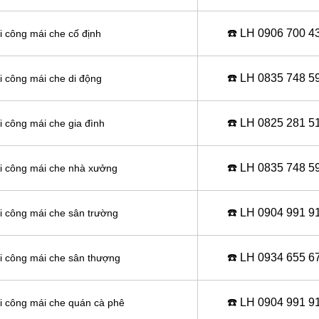
☎️ LH 0906
700 4
hi công mái che cố định
☎️ LH 0
835 748 5
hi công mái che di động
☎️ LH 0
825 281 5
i công mái che gia đình
☎️ LH 0
835 748 5
thi công mái che nhà xưởng
☎️ LH 0
904 991 9
hi công mái che sân trường
☎️ LH 0934 655 6
hi công mái che sân thượng
☎️ LH 0904 991 9
hi công mái che quán cà phê