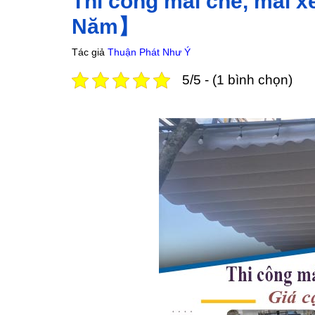
Thi công mái che, mái x
Năm】
Tác giả
Thuận Phát Như Ý
5/5 - (1 bình chọn)