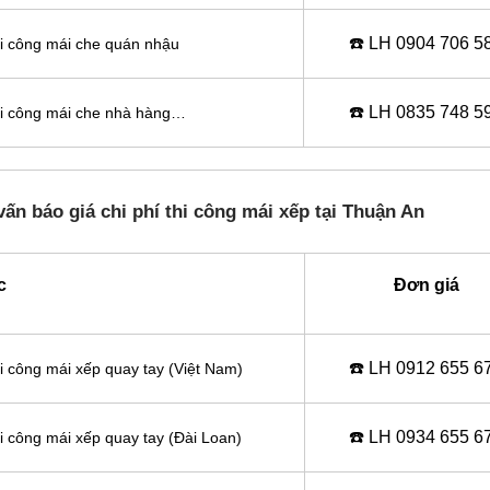
☎️ LH 0
904 706 5
thi công mái che quán nhậu
☎️ LH 0
835 748 5
thi công mái che nhà hàng…
ấn báo giá chi phí thi công mái xếp tại Thuận An
c
Đơn giá
☎️ LH 0
912 655 6
hi công mái xếp quay tay (Việt Nam)
☎️ LH 0
934 655 6
hi công mái xếp quay tay (Đài Loan)