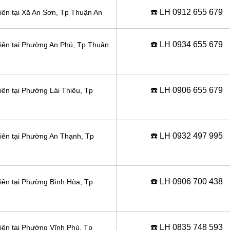
☎️ LH 0
912 655 679
iên tại Xã An Sơn
, Tp Thuận An
☎️ LH 0
934 655 679
hiên tại Phường An Phú
, Tp Thuận
☎️ LH 0
906 655 679
iên tại Phường Lái Thiêu
, Tp
☎️ LH 0
932 497 995
hiên tại Phường An Thạnh
, Tp
☎️ LH 0906
700 438
hiên tại Phường Bình Hòa
, Tp
☎️ LH 0
835 748 593
hiên tại Phường Vĩnh Phú
, Tp