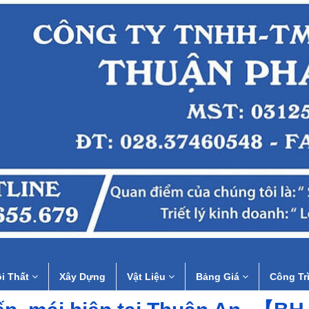
i Thất
Xây Dựng
Vật Liệu
Bảng Giá
Công Tr