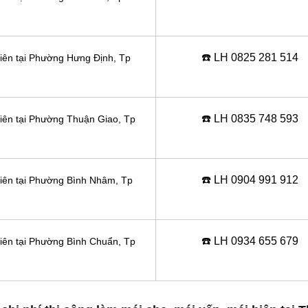
☎️ LH 0
825 281 514
hiên tại Phường Hưng Định
, Tp
☎️ LH 0
835 748 593
hiên tại Phường Thuận Giao
, Tp
☎️ LH 0
904 991 912
hiên tại Phường Bình Nhâm
, Tp
☎️ LH 0934 655 679
hiên tại Phường Bình Chuẩn
, Tp