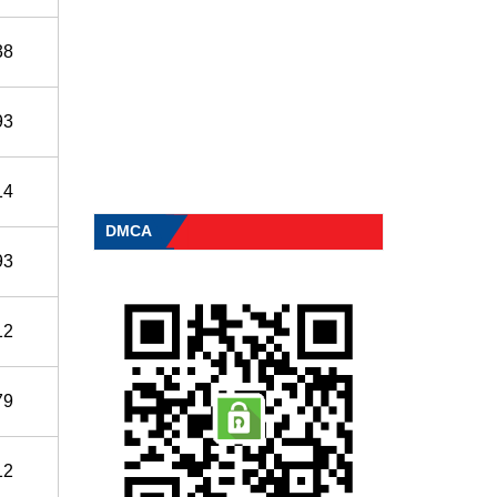
38
93
14
DMCA
93
12
79
12