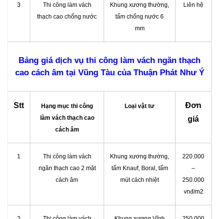
3
Thi công làm vách
Khung xương thường,
Liên hệ
thạch cao chống nước
tấm chống nước 6
mm
Bảng giá dịch vụ thi công làm vách ngăn thạch
cao cách âm tại Vũng Tàu của Thuận Phát Như Ý
Stt
Đơn
Hạng mục thi công
Loại vật tư
làm vách thạch cao
giá
cách âm
1
Thi công làm vách
Khung xương thường,
220.000
ngăn thạch cao 2 mặt
tấm Knauf, Boral, tấm
–
cách âm
mút cách nhiệt
250.000
vnđ/m2
2
Thi công làm vách
Khung xương Vĩnh
250.000