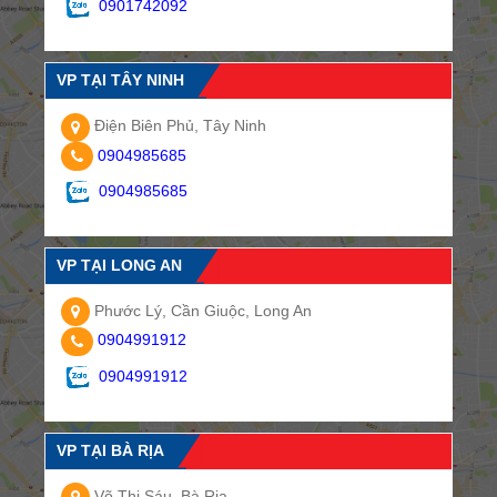
0901742092
VP TẠI TÂY NINH
Điện Biên Phủ, Tây Ninh
0904985685
0904985685
VP TẠI LONG AN
Phước Lý, Cần Giuộc, Long An
0904991912
0904991912
VP TẠI BÀ RỊA
Võ Thị Sáu, Bà Rịa