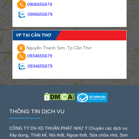
0906655679
0906655679
VP TẠI CẦN THƠ
Nguyễn Thanh Sơn, Tp Cần Thơ
0934655679
0934655679
THÔNG TIN DỊCH VỤ
CÔNG TY DV-XD THUẬN PHÁT NHƯ Ý Chuyên các dịch vụ:
Xây dựng, Thiết kế, Nội thất, Ngoại thất, Sửa chữa nhà, Sơn