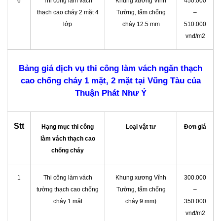
6
Thi công làm vách
Khung xương Vĩnh
450.000
thạch cao cháy 2 mặt 4
Tường, tấm chống
–
lớp
cháy 12.5 mm
510.000
vnđ/m2
Bảng giá dịch vụ thi công làm vách ngăn thạch
cao chống cháy 1 mặt, 2 mặt tại Vũng Tàu của
Thuận Phát Như Ý
Stt
Hạng mục thi công
Loại vật tư
Đơn giá
làm vách thạch cao
chống cháy
1
Thi công làm vách
Khung xương Vĩnh
300.000
tường thạch cao chống
Tường, tấm chống
–
cháy 1 mặt
cháy 9 mm)
350.000
vnđ/m2