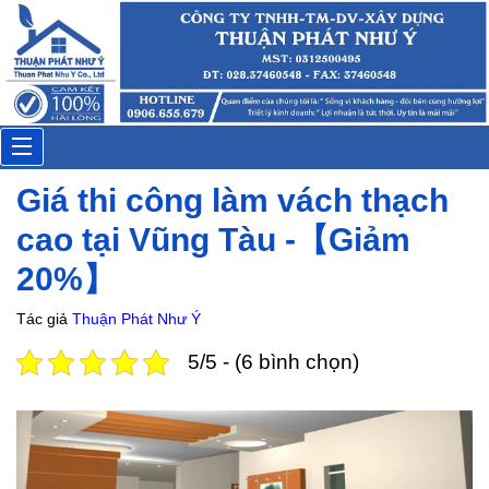
Chị Thúy
Đặt lịch: 12 phút trước
Toggle
Giá thi công làm vách thạch
navigation
cao tại Vũng Tàu -【Giảm
20%】
Tác giả
Thuận Phát Như Ý
5/5 - (6 bình chọn)