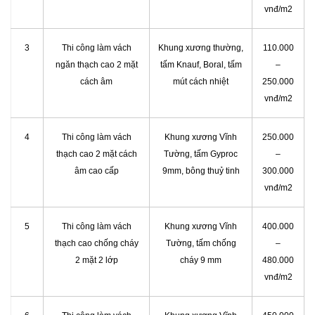
vnđ/m2
3
Thi công làm vách
Khung xương thường,
110.000
ngăn thạch cao 2 mặt
tấm Knauf, Boral, tấm
–
cách âm
mút cách nhiệt
250.000
vnđ/m2
4
Thi công làm vách
Khung xương Vĩnh
250.000
thạch cao 2 mặt cách
Tường, tấm Gyproc
–
âm cao cấp
9mm, bông thuỷ tinh
300.000
vnđ/m2
5
Thi công làm vách
Khung xương Vĩnh
400.000
thạch cao chống cháy
Tường, tấm chống
–
2 mặt 2 lớp
cháy 9 mm
480.000
vnđ/m2