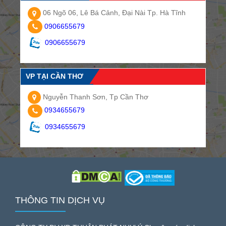
06 Ngõ 06, Lê Bá Cảnh, Đại Nài Tp. Hà Tĩnh
0906655679
0906655679
VP TẠI CẦN THƠ
Nguyễn Thanh Sơn, Tp Cần Thơ
0934655679
0934655679
THÔNG TIN DỊCH VỤ