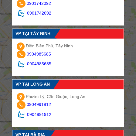
0901742092
0901742092
VP TẠI TÂY NINH
Điện Biên Phủ, Tây Ninh
0904985685
0904985685
VP TẠI LONG AN
Phước Lý, Cần Giuộc, Long An
0904991912
0904991912
VP TẠI BÀ RỊA