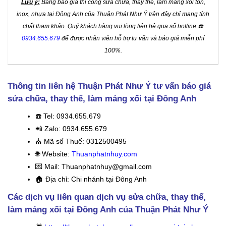
Lưu ý:
Bảng báo giá thi công sửa chữa, thay thế, làm máng xối tôn,
inox, nhựa tại Đông Anh của Thuận Phát Như Ý trên đây chỉ mang tính
chất tham khảo. Quý khách hàng vui lòng liên hệ qua số hotline ☎️
0934.655.679
để được nhân viên hỗ trợ tư vấn và báo giá miễn phí
100%.
Thông tin liên hệ Thuận Phát Như Ý tư vấn báo giá
sửa chữa, thay thế, làm máng xối tại Đông Anh
☎️
Tel: 0934.655.679
📲 Zalo: 0934.655.679
⛪️
Mã số Thuế: 0312500495
🌐 Website:
Thuanphatnhuy.com
💌 Mail: Thuanphatnhuy@gmail.com
🏠
Địa chỉ: Chi nhánh tại Đông Anh
Các dịch vụ liên quan dịch vụ sửa chữa, thay thế,
làm máng xối tại Đông Anh của Thuận Phát Như Ý