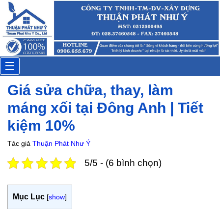
Thi
Đặt lịch: 15 phút trước
Toggle
Giá sửa chữa, thay, làm
navigation
máng xối tại Đông Anh | Tiết
kiệm 10%
Tác giả
Thuận Phát Như Ý
5/5 - (6 bình chọn)
Mục Lục
[
show
]