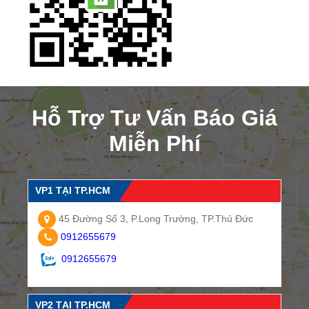
Hỗ Trợ Tư Vấn Báo Giá
Miễn Phí
VP1 TẠI TP.HCM
45 Đường Số 3, P.Long Trường, TP.Thủ Đức
0912655679
0912655679
VP2 TẠI TP.HCM