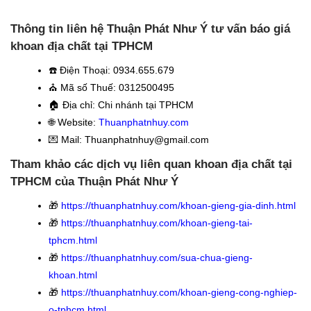
Thông tin liên hệ Thuận Phát Như Ý tư vấn báo giá
khoan địa chất tại TPHCM
☎️
Điện Thoại: 0934.655.679
⛪️
Mã số Thuế: 0312500495
🏠
Địa chỉ: Chi nhánh tại TPHCM
🌐 Website:
Thuanphatnhuy.com
💌 Mail: Thuanphatnhuy@gmail.com
Tham khảo các dịch vụ liên quan khoan địa chất tại
TPHCM
của Thuận Phát Như Ý
🎁
https://thuanphatnhuy.com/khoan-gieng-gia-dinh.html
🎁
https://thuanphatnhuy.com/khoan-gieng-tai-
tphcm.html
🎁
https://thuanphatnhuy.com/sua-chua-gieng-
khoan.html
🎁
https://thuanphatnhuy.com/khoan-gieng-cong-nghiep-
o-tphcm.html