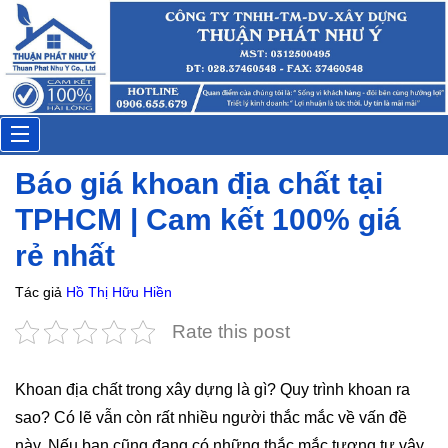
Anh Phước
Đặt lịch: 26 phút trước
Toggle
Báo giá khoan địa chất tại
navigation
TPHCM | Cam kết 100% giá
rẻ nhất
Tác giả
Hồ Thị Hữu Hiền
Rate this post
Khoan địa chất trong xây dựng là gì? Quy trình khoan ra
sao? Có lẽ vẫn còn rất nhiều người thắc mắc về vấn đề
này. Nếu bạn cũng đang có những thắc mắc tương tự vậy