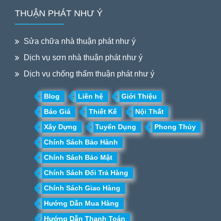
THUẬN PHÁT NHƯ Ý
Sửa chữa nhà thuận phát như ý
Dịch vụ sơn nhà thuận phát như ý
Dịch vụ chống thấm thuận phát như ý
Blog
Liên hệ
Giới Thiệu
Báo Giá
Thiết Kế
Nội Thất
Xây Dựng
Tuyển Dụng
Phong Thủy
Chính Sách Bảo Hành
Chính Sách Bảo Mật
Chính Sách Đổi Trả Hàng
Chính Sách Giao Hàng
Hướng Dẫn Mua Hàng
Hướng Dẫn Thanh Toán