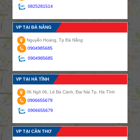
0825281514
VP TẠI ĐÀ NẴNG
Nguyễn Hoàng, Tp Đà Nẵng
0904985685
0904985685
VP TẠI HÀ TĨNH
06 Ngõ 06, Lê Bá Cảnh, Đại Nài Tp. Hà Tĩnh
0906655679
0906655679
VP TẠI CẦN THƠ