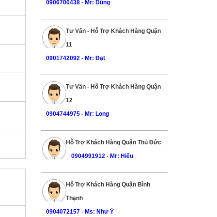
0906700438
-
Mr: Dũng
Tư Vấn - Hỗ Trợ Khách Hàng Quận
11
0901742092
-
Mr: Đạt
Tư Vấn - Hỗ Trợ Khách Hàng Quận
12
0904744975
-
Mr: Long
Hỗ Trợ Khách Hàng Quận Thủ Đức
0904991912
-
Mr: Hiếu
Hỗ Trợ Khách Hàng Quận Bình
Thạnh
0904072157
-
Ms: Như Ý