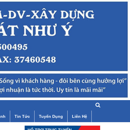
ình
Tin Tức
Tuyển Dụng
Liên Hệ
HỔ TRỢ TRỰC TUYẾN