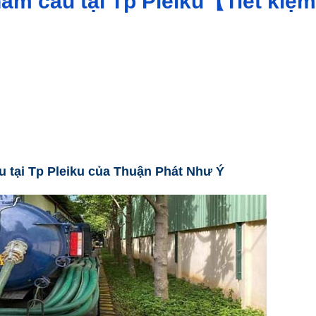
 hầm cầu tại Tp Pleiku【Tiết kiệm
u tại Tp Pleiku của Thuận Phát Như Ý