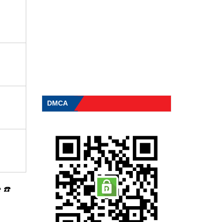
DMCA
e
☎️