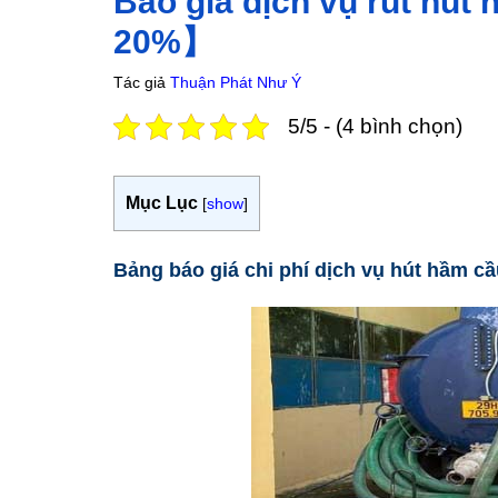
Báo giá dịch vụ rút hút
20%】
Tác giả
Thuận Phát Như Ý
5/5 - (4 bình chọn)
Mục Lục
[
show
]
Bảng báo giá chi phí dịch vụ hút hầm cầ