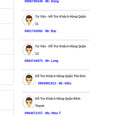
0906700438
-
Mr: Dũng
Tư Vấn - Hỗ Trợ Khách Hàng Quận
11
0901742092
-
Mr: Đạt
Tư Vấn - Hỗ Trợ Khách Hàng Quận
12
0904744975
-
Mr: Long
Hỗ Trợ Khách Hàng Quận Thủ Đức
0904991912
-
Mr: Hiếu
Hỗ Trợ Khách Hàng Quận Bình
Thạnh
0904072157
-
Ms: Như Ý