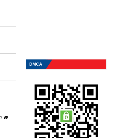
DMCA
ne
☎️