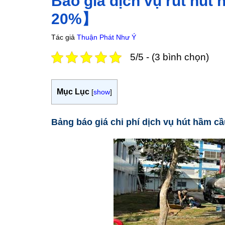
Báo giá dịch vụ rút hút
20%】
Tác giả
Thuận Phát Như Ý
5/5 - (3 bình chọn)
Mục Lục
[
show
]
Bảng báo giá chi phí dịch vụ hút hầm c