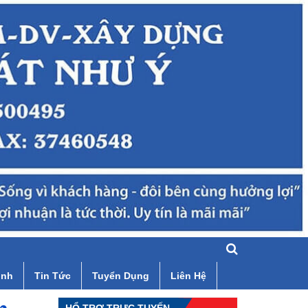
ình
Tin Tức
Tuyển Dụng
Liên Hệ
HỔ TRỢ TRỰC TUYẾN