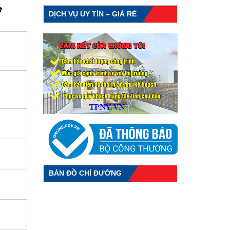
️
DỊCH VỤ UY TÍN – GIÁ RẺ
BẢN ĐỒ CHỈ ĐƯỜNG