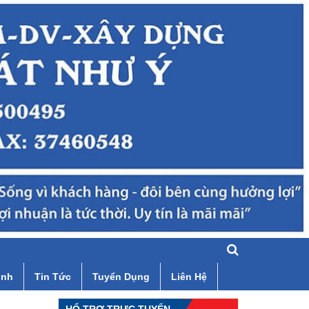
ình
Tin Tức
Tuyển Dụng
Liên Hệ
HỔ TRỢ TRỰC TUYẾN