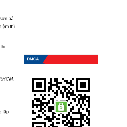
 sơn bả
hiệm thì
thi
DMCA
TP.HCM,
e lấp