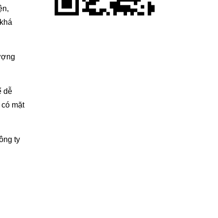
ện,
 khá
lượng
ể dễ
 có mặt
ông ty