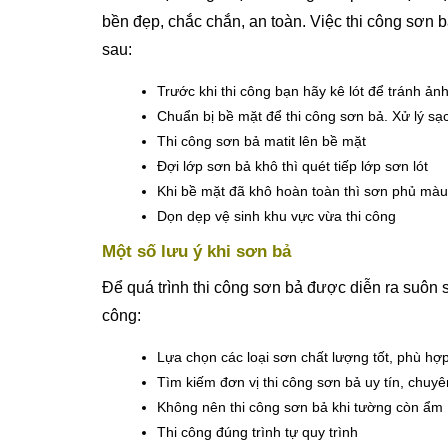
bền đẹp, chắc chắn, an toàn. Việc thi công sơn 
sau:
Trước khi thi công bạn hãy kê lót để tránh ả
Chuẩn bị bề mặt để thi công sơn bả. Xử lý sạ
Thi công sơn bả matit lên bề mặt
Đợi lớp sơn bả khô thì quét tiếp lớp sơn lót
Khi bề mặt đã khô hoàn toàn thì sơn phủ màu
Dọn dẹp vệ sinh khu vực vừa thi công
Một số lưu ý khi sơn bả
Để quá trình thi công sơn bả được diễn ra suôn s
công:
Lựa chọn các loại sơn chất lượng tốt, phù hợ
Tìm kiếm đơn vị thi công sơn bả uy tín, chuy
Không nên thi công sơn bả khi tường còn ẩm
Thi công đúng trình tự quy trình