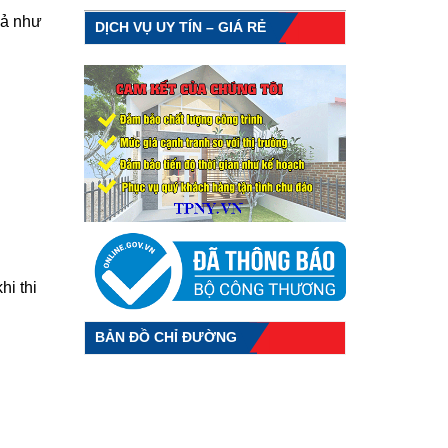
bả như
DỊCH VỤ UY TÍN – GIÁ RẺ
hi thi
BẢN ĐỒ CHỈ ĐƯỜNG