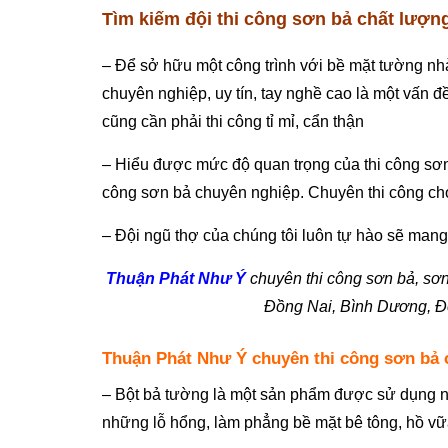
Tìm kiếm đội thi công sơn bả chất lượn
– Để sở hữu một công trình với bề mặt tường nhà,
chuyên nghiệp, uy tín, tay nghề cao là một vấn đề
cũng cần phải thi công tỉ mỉ, cẩn thận
– Hiểu được mức độ quan trọng của thi công sơn
công sơn bả chuyên nghiệp. Chuyên thi công cho
– Đội ngũ thợ của chúng tôi luôn tự hào sẽ man
Thuận Phát Như Ý
chuyên thi công sơn bả, sơn
Đồng Nai, Bình Dương, Đ
Thuận Phát Như Ý chuyên thi công sơn bả 
– Bột bả tường là một sản phẩm được sử dụng nh
những lỗ hổng, làm phẳng bề mặt bê tông, hồ vữa