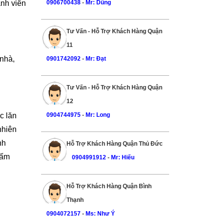
0906700438
-
Mr: Dũng
ành viên
Tư Vấn - Hỗ Trợ Khách Hàng Quận
11
 nhà,
0901742092
-
Mr: Đạt
Tư Vấn - Hỗ Trợ Khách Hàng Quận
12
0904744975
-
Mr: Long
c lăn
nhiên
nh
Hỗ Trợ Khách Hàng Quận Thủ Đức
hấm
0904991912
-
Mr: Hiếu
Hỗ Trợ Khách Hàng Quận Bình
Thạnh
0904072157
-
Ms: Như Ý