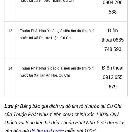
nước tại
Xã Phước Thạnh, Củ Chi
0904 706
588
Điện
13
Thuận Phát Như Ý báo giá siêu âm dò tìm rò rỉ
nước tại
Xã Phước Hiệp, Củ Chi
thoại
0835
748 593
Điện thoại
14
Thuận Phát Như Ý báo giá siêu âm dò tìm rò rỉ
nước tại Xã Tân An Hội, Củ Chi
0912 655
679
Lưu ý:
Bảng báo giá dịch vụ dò tìm rò rỉ nước tại Củ Chi
của Thuận Phát Như Ý trên chưa chính xác 100%. Quý
khách vui lòng liên hệ đến Thuận Phát Như Ý để được tư
vấn báo giá
dò tìm rò rỉ nước
miễn phí 100%.