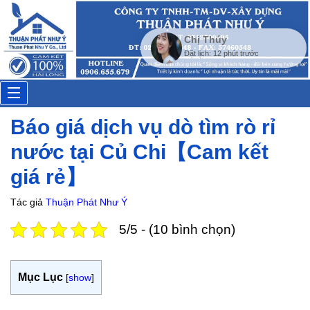
Chị Thúy
Đặt lịch: 12 phút trước
Toggle
Báo giá dịch vụ dò tìm rò rỉ
navigation
nước tại Củ Chi【Cam kết
giá rẻ】
Tác giả
Thuận Phát Như Ý
5/5 - (10 bình chọn)
Mục Lục
[
show
]