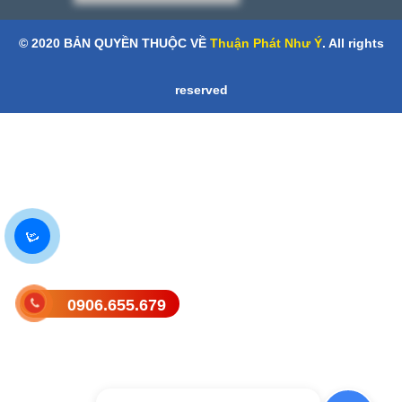
© 2020 BẢN QUYỀN THUỘC VỀ
Thuận Phát Như Ý
. All rights
reserved
0906.655.679
Gửi tin nhắn SMS