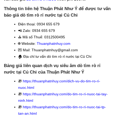
Thông tin liên hệ Thuận Phát Như Ý để được tư vấn
báo giá dò tìm rò rỉ nước tại Củ Chi
Điện thoại
: 0934 655 679
📲 Zalo: 0934 655 679
⛪️
Mã số Thuế: 0312500495
🌐 Website:
Thuanphatnhuy.com
💌 Mail: Thuanphatnhuy@gmail.com
🏠
Địa chỉ tư vấn dò tìm rò rỉ nước tại Củ Chi
Bảng giá liên quan dịch vụ siêu âm dò tìm rò rỉ
nước tại Củ Chi của Thuận Phát Như Ý
🎁
https://thuanphatnhuy.com/dich-vu-do-tim-ro-ri-
nuoc.html
🎁
https://thuanphatnhuy.com/do-tim-ro-ri-nuoc-tai-tay-
ninh.html
🎁
https://thuanphatnhuy.com/do-tim-ro-ri-nuoc-tai-tp-
tan-an.html