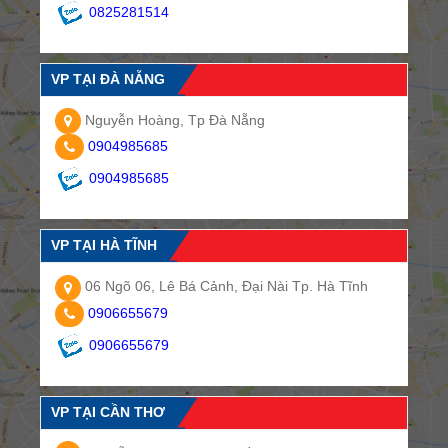
0825281514
VP TẠI ĐÀ NẴNG
Nguyễn Hoàng, Tp Đà Nẵng
0904985685
0904985685
VP TẠI HÀ TĨNH
06 Ngõ 06, Lê Bá Cảnh, Đại Nài Tp. Hà Tĩnh
0906655679
0906655679
VP TẠI CẦN THƠ