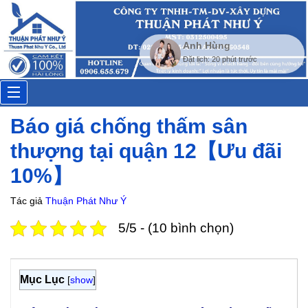
Anh Hùng
Đặt lịch: 20 phút trước
Toggle
Báo giá chống thấm sân
navigation
thượng tại quận 12【Ưu đãi
10%】
Tác giả
Thuận Phát Như Ý
5/5 - (10 bình chọn)
Mục Lục
[
show
]