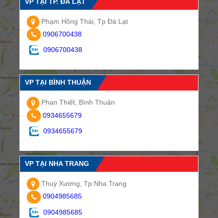
VP TẠI TP. ĐÀ LẠT
Phạm Hồng Thái, Tp Đà Lạt
0906700438
0906700438
VP TẠI BÌNH THUẬN
Phan Thiết, Bình Thuận
0934655679
0934655679
VP TẠI NHA TRANG
Thuỳ Xương, Tp Nha Trang
0904985685
0904985685