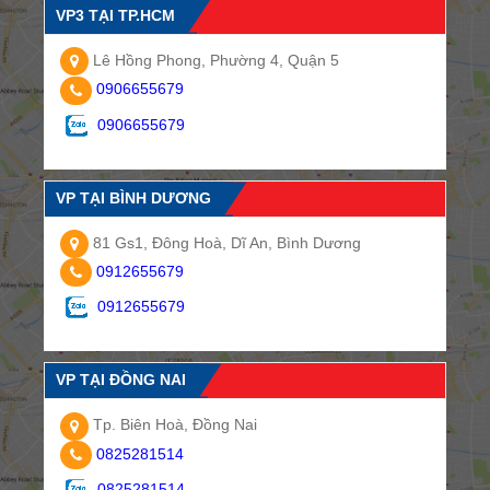
VP3 TẠI TP.HCM
Lê Hồng Phong, Phường 4, Quận 5
0906655679
0906655679
VP TẠI BÌNH DƯƠNG
81 Gs1, Đông Hoà, Dĩ An, Bình Dương
0912655679
0912655679
VP TẠI ĐỒNG NAI
Tp. Biên Hoà, Đồng Nai
0825281514
0825281514