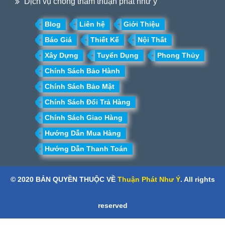
Dịch vụ chống thấm thuận phát như ý
Blog
Liên hệ
Giới Thiệu
Báo Giá
Thiết Kế
Nội Thất
Xây Dựng
Tuyển Dụng
Phong Thủy
Chính Sách Bảo Hành
Chính Sách Bảo Mật
Chính Sách Đổi Trả Hàng
Chính Sách Giao Hàng
Hướng Dẫn Mua Hàng
Hướng Dẫn Thanh Toán
© 2020 BẢN QUYỀN THUỘC VỀ
Thuận Phát Như Ý
. All rights
reserved