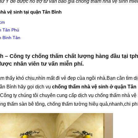
ư Ý để được hỗ trợ tư vấn báo giá chống thấm nhà vệ sinh miễn
hà vệ sinh tại quận Tân Bình
hcm
ận Tân Phú
n Bình Tân
h – Công ty chống thấm chất lượng hàng đầu tại tp
ược nhân viên tư vấn miễn phí.
 thấy khó chịu,nhìn mất đi vẻ đẹp của ngôi nhà.Bạn cân tìm d
ân Bình hãy gọi dịch vụ
chống thấm nhà vệ sinh ở quận Tân
 Công ty chúng tôi chuyên cung cấp dịch vụ chống thấm nhà vệ 
g thấm sàn bê tông, chống thấm tường hiêụ quả,nhanh,chi phí