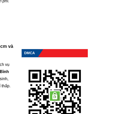
 phí.
hcm và
DMCA
ịch vụ
 Bình
sinh,
 thấp.