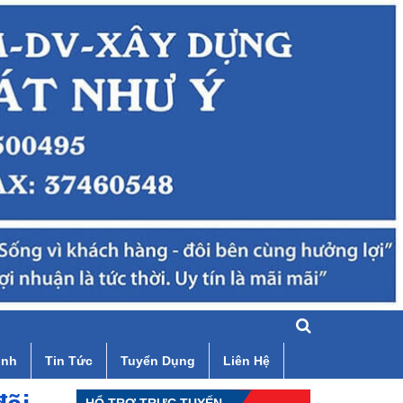
ình
Tin Tức
Tuyển Dụng
Liên Hệ
HỔ TRỢ TRỰC TUYẾN