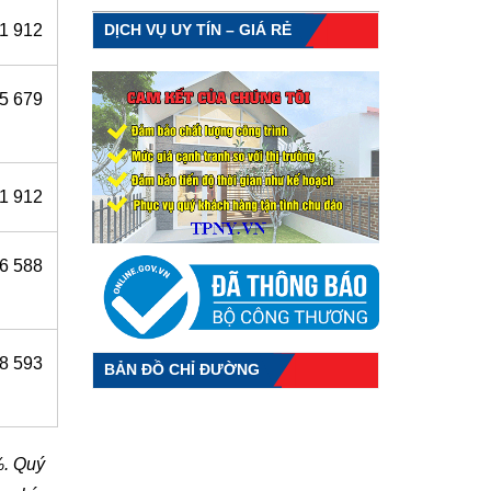
DỊCH VỤ UY TÍN – GIÁ RẺ
1 912
55 679
91 912
6 588
8 593
BẢN ĐỒ CHỈ ĐƯỜNG
%. Quý