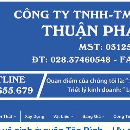
i Thất
Xây Dựng
Vật Liệu
Bảng Giá
Công Tr