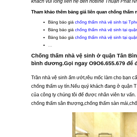
khách vui lòng liên hệ
đến hotline Thuận Phát Nh
Tham khảo thêm bảng giá liên quan chống thấm n
Bảng báo giá
chống thấm nhà vệ sinh tại Tp
Bảng báo giá
chống thấm nhà vệ sinh tại qu
Bảng báo giá
chống thấm nhà vệ sinh tại quậ
…
Chống thấm nhà vệ sinh ở quận Tân Bìn
bình dương.Gọi ngay O9O6.655.679 để đ
Trần nhà vệ sinh ẩm ướt,rêu mốc làm cho bạn cẩm
chống thấm uy tín.Nếu quý khách đang ở quận T
của công ty chúng tôi để được nhân viên tư vấn.
chống thấm sân thượng,chống thấm sàn mái,chốn