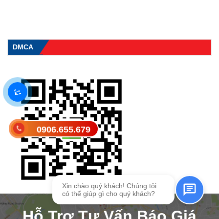
DMCA
0906.655.679
Gửi tin nhắn SMS
Xin chào quý khách! Chúng tôi
có thể giúp gì cho quý khách?
Hỗ Trợ Tư Vấn Báo Giá