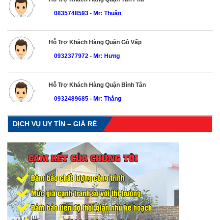
0835748593
-
Mr: Thuận
Hỗ Trợ Khách Hàng Quận Gò Vấp
0932377972
-
Mr: Hưng
Hỗ Trợ Khách Hàng Quận Bình Tân
0932489685
-
Mr: Thắng
DỊCH VỤ UY TÍN – GIÁ RẺ