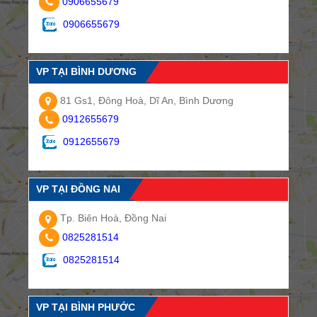
0906655679
0906655679
VP TẠI BÌNH DƯƠNG
81 Gs1, Đông Hoà, Dĩ An, Bình Dương
0912655679
0912655679
VP TẠI ĐỒNG NAI
Tp. Biên Hoà, Đồng Nai
0825281514
0825281514
VP TẠI BÌNH PHƯỚC