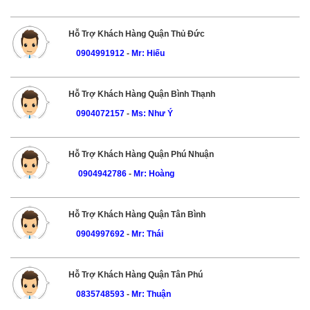
Hỗ Trợ Khách Hàng Quận Thủ Đức
0904991912
-
Mr: Hiếu
Hỗ Trợ Khách Hàng Quận Bình Thạnh
0904072157
-
Ms: Như Ý
Hỗ Trợ Khách Hàng Quận Phú Nhuận
0904942786
-
Mr: Hoàng
Hỗ Trợ Khách Hàng Quận Tân Bình
0904997692
-
Mr: Thái
Hỗ Trợ Khách Hàng Quận Tân Phú
0835748593
-
Mr: Thuận