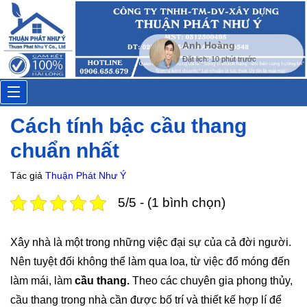
Toggle
Cách tính bậc cầu thang
navigation
chuẩn nhất
Tác giả
Thuận Phát Như Ý
5/5 - (1 bình chọn)
Xây nhà là một trong những việc đại sự của cả đời người.
Nên tuyệt đối không thể làm qua loa, từ việc đổ móng đến
làm mái, làm
cầu thang.
Theo các chuyên gia phong thủy,
cầu thang trong nhà cần được bố trí và thiết kế hợp lí để