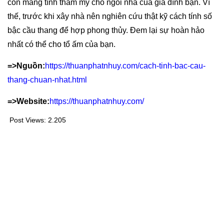
còn mang tính thẩm mỹ cho ngôi nhà của gia đình bạn. Vì
thế, trước khi xây nhà nên nghiên cứu thật kỹ cách tính số
bậc cầu thang để hợp phong thủy. Đem lại sự hoàn hảo
nhất có thể cho tổ ấm của bạn.
=>Nguồn:
https://thuanphatnhuy.com/cach-tinh-bac-cau-
thang-chuan-nhat.html
=>Website:
https://thuanphatnhuy.com/
Post Views:
2.205