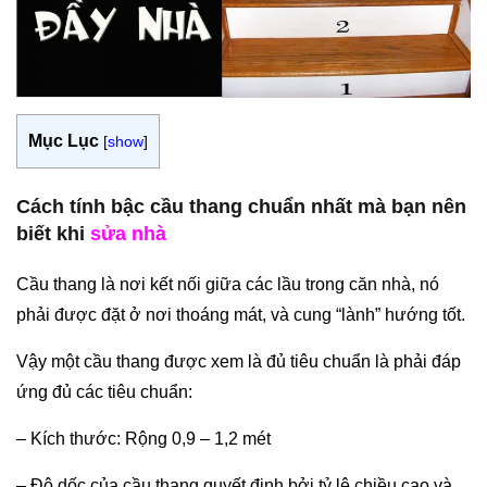
Mục Lục
[
show
]
Cách tính bậc cầu thang chuẩn nhất mà bạn nên
biết khi
sửa nhà
Cầu thang là nơi kết nối giữa các lầu trong căn nhà, nó
phải được đặt ở nơi thoáng mát, và cung “lành” hướng tốt.
Vậy một cầu thang được xem là đủ tiêu chuẩn là phải đáp
ứng đủ các tiêu chuẩn:
– Kích thước: Rộng 0,9 – 1,2 mét
– Độ dốc của cầu thang quyết định bởi tỷ lệ chiều cao và