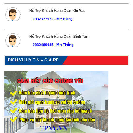
Hỗ Trợ Khách Hàng Quận Gò Vấp
0932377972
-
Mr: Hưng
Hỗ Trợ Khách Hàng Quận Bình Tân
0932489685
-
Mr: Thắng
DỊCH VỤ UY TÍN – GIÁ RẺ