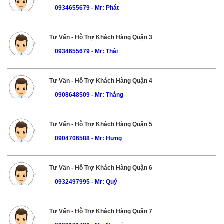
0934655679
-
Mr: Phát
Tư Vấn - Hỗ Trợ Khách Hàng Quận 3
0934655679
-
Mr: Thái
Tư Vấn - Hỗ Trợ Khách Hàng Quận 4
0908648509
-
Mr: Thắng
Tư Vấn - Hỗ Trợ Khách Hàng Quận 5
0904706588
-
Mr: Hưng
Tư Vấn - Hỗ Trợ Khách Hàng Quận 6
0932497995
-
Mr: Quý
Tư Vấn - Hỗ Trợ Khách Hàng Quận 7