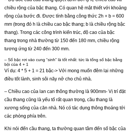
chiều rộng của bậc thang. Có quan hệ mật thiết với khoảng
rộng của bước đi. Được tính bằng công thức 2h + b = 600
mm (trong đó h là chiều cao bậc thang; b là chiều rộng bậc
thang). Trong các công trình kiến trúc, độ cao của bậc
thang trong nhà thường từ 150 đến 180 mm, chiều rộng
tương ứng từ 240 đến 300 mm.
– Số bậc rơi vào cung “sinh” là tốt nhất: tức là tổng số bậc bằng
bội của 4 + 1
Ví dụ: 4 * 5 + 1 = 21 bậc-> Với mong muốn đêm lại những
điều tốt lành, sinh sôi nãy nở cho chủ nhà.
– Chiều cao của lan can thông thường là 900mm- Vị trí đặt
cầu thang cũng là yếu tố rất quan trọng, cầu thang là
xương sống của căn nhà. Nó có tác dụng thông thoáng tới
các phòng phía trên.
Khi nói đến cầu thang, ta thường quan tâm đến số bậc của