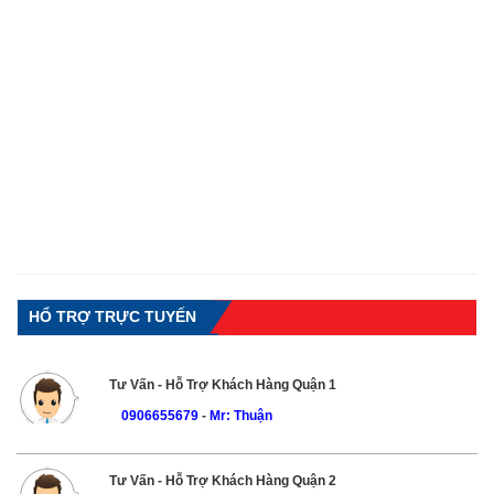
HỔ TRỢ TRỰC TUYẾN
Tư Vấn - Hỗ Trợ Khách Hàng Quận 1
0906655679
-
Mr: Thuận
Tư Vấn - Hỗ Trợ Khách Hàng Quận 2