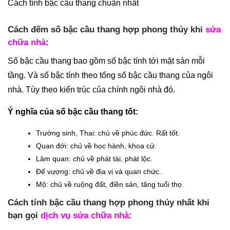
Cách tính bậc cầu thang chuẩn nhất
Cách đếm số bậc cầu thang hợp phong thủy khi
sửa
chữa nhà
:
Số bậc cầu thang bao gồm số bậc tính tới mặt sàn mỗi
tầng. Và số bậc tính theo tổng số bậc cầu thang của ngôi
nhà. Tùy theo kiến trúc của chính ngôi nhà đó.
Ý nghĩa của số bậc cầu thang tốt:
Trường sinh, Thai: chủ về phúc đức. Rất tốt.
Quan đới: chủ về học hành, khoa cử.
Lâm quan: chủ về phát tài, phát lộc.
Đế vượng: chủ về địa vị và quan chức.
Mộ: chủ về ruộng đất, điền sản, tăng tuổi thọ.
Cách tính bậc cầu thang hợp phong thủy nhất khi
bạn gọi
dịch vụ sửa chữa nhà
: