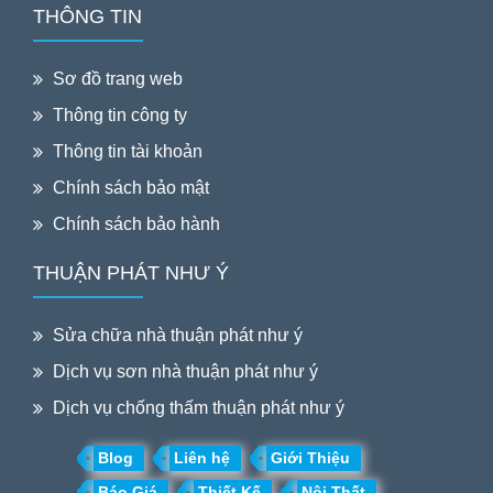
THÔNG TIN
Sơ đồ trang web
Thông tin công ty
Thông tin tài khoản
Chính sách bảo mật
Chính sách bảo hành
THUẬN PHÁT NHƯ Ý
Sửa chữa nhà thuận phát như ý
Dịch vụ sơn nhà thuận phát như ý
Dịch vụ chống thấm thuận phát như ý
Blog
Liên hệ
Giới Thiệu
Báo Giá
Thiết Kế
Nội Thất