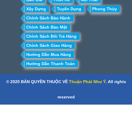
Xây Dựng
Tuyển Dụng
Phong Thủy
Chính Sách Bảo Hành
Chính Sách Bảo Mật
Chính Sách Đổi Trả Hàng
Chính Sách Giao Hàng
Hướng Dẫn Mua Hàng
Hướng Dẫn Thanh Toán
© 2020 BẢN QUYỀN THUỘC VỀ
Thuận Phát Như Ý
. All rights
reserved