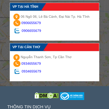
VP TẠI HÀ TĨNH
06 Ngõ 06, Lê Bá Cảnh, Đại Nài Tp. Hà Tĩnh
0906655679
0906655679
VP TẠI CẦN THƠ
Nguyễn Thanh Sơn, Tp Cần Thơ
0934655679
0934655679
THÔNG TIN DỊCH VỤ