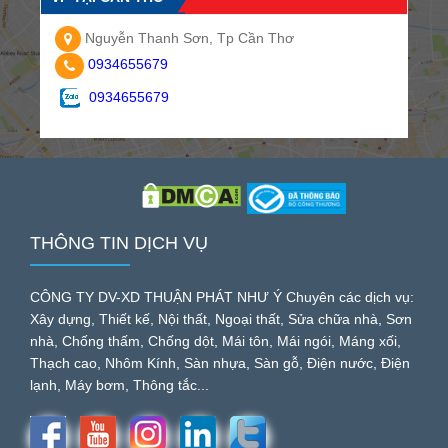
Nguyễn Thanh Sơn, Tp Cần Thơ
0934655679
0934655679
THÔNG TIN DỊCH VỤ
CÔNG TY DV-XD THUẬN PHÁT NHƯ Ý Chuyên các dịch vụ:
Xây dựng, Thiết kế, Nội thất, Ngoại thất, Sửa chữa nhà, Sơn
nhà, Chống thấm, Chống dột, Mái tôn, Mái ngói, Máng xối,
Thạch cao, Nhôm Kính, Sàn nhựa, Sàn gỗ, Điện nước, Điện
lạnh, Máy bơm, Thông tắc...