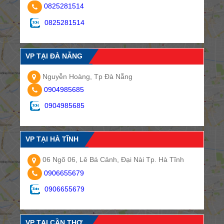
0825281514
0825281514
VP TẠI ĐÀ NẴNG
Nguyễn Hoàng, Tp Đà Nẵng
0904985685
0904985685
VP TẠI HÀ TĨNH
06 Ngõ 06, Lê Bá Cảnh, Đại Nài Tp. Hà Tĩnh
0906655679
0906655679
VP TẠI CẦN THƠ