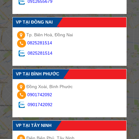
0912655679
VP TẠI ĐỒNG NAI
Tp. Biên Hoà, Đồng Nai
0825281514
0825281514
VP TẠI BÌNH PHƯỚC
Đồng Xoài, Bình Phước
0901742092
0901742092
VP TẠI TÂY NINH
Điện Biên Phủ, Tây Ninh