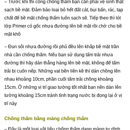
– Trước khi thi công chống thấm bạn cần phải vệ sinh thật
sạch bề mặt. Đảm bảo loại bỏ hết đất cát, bụi bẩn, rác, tạp
chất để bề mặt chống thấm luôn sạch sẽ. Tiếp theo thì lót
lớp Primer có gốc nhựa đường lên bề mặt rồi chờ cho bề
mặt khô
– Đun sôi nhựa đường rồi phủ đều lên khắp bề mặt trần
nhà cần chống thấm. Nếu bạn sử dụng tấm trải nhựa
đường thì hãy dán thẳng hàng lên bề mặt, không để tấm
trải bị cuốn nếp. Những vạt bên liền kề thì dán chồng lên
nhau khoảng 10cm, phần cuối tấm trải chồng khoảng
15cm. Ở những vị trí giao tường tốt nhất bạn nên dán lên
tường khoảng 15cm tránh tình trạng nước bị đọng lại ở vị
trí này
Chống thấm bằng màng chống thấm
– Đây là một loại vật liệu chống thấm dạng màng tự dính,