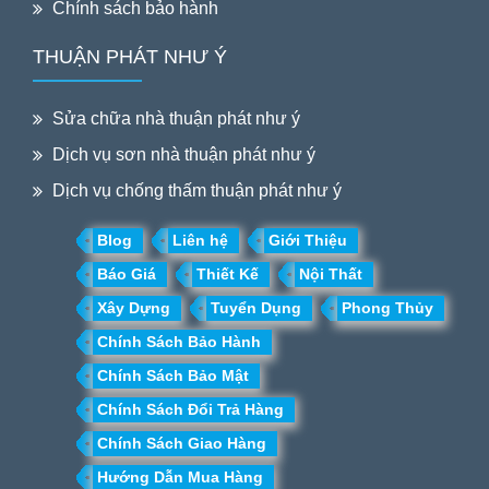
Chính sách bảo hành
THUẬN PHÁT NHƯ Ý
Sửa chữa nhà thuận phát như ý
Dịch vụ sơn nhà thuận phát như ý
Dịch vụ chống thấm thuận phát như ý
Blog
Liên hệ
Giới Thiệu
Báo Giá
Thiết Kế
Nội Thất
Xây Dựng
Tuyển Dụng
Phong Thủy
Chính Sách Bảo Hành
Chính Sách Bảo Mật
Chính Sách Đổi Trả Hàng
Chính Sách Giao Hàng
Hướng Dẫn Mua Hàng