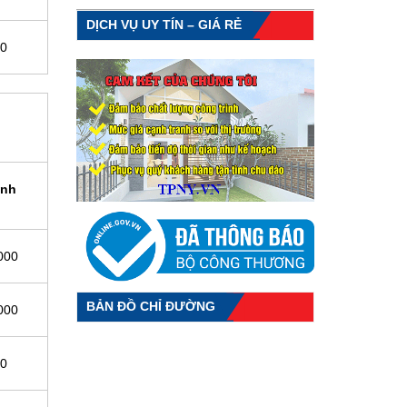
DỊCH VỤ UY TÍN – GIÁ RẺ
00
ình
000
BẢN ĐỒ CHỈ ĐƯỜNG
000
00