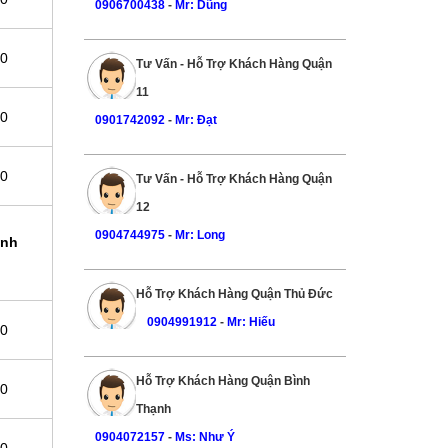
0906700438
-
Mr: Dũng
00
Tư Vấn - Hỗ Trợ Khách Hàng Quận
11
00
0901742092
-
Mr: Đạt
00
Tư Vấn - Hỗ Trợ Khách Hàng Quận
12
0904744975
-
Mr: Long
ình
Hỗ Trợ Khách Hàng Quận Thủ Đức
0904991912
-
Mr: Hiếu
00
Hỗ Trợ Khách Hàng Quận Bình
00
Thạnh
0904072157
-
Ms: Như Ý