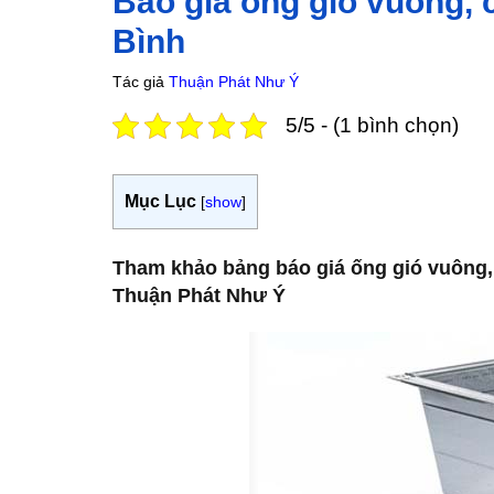
Báo giá ống gió vuông, c
Bình
Tác giả
Thuận Phát Như Ý
5/5 - (1 bình chọn)
Mục Lục
[
show
]
Tham khảo bảng báo giá ống gió vuông, 
Thuận Phát Như Ý