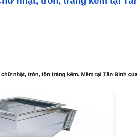
hữ nhật, tròn, tráng kẽm tại Tâ
chữ nhật, tròn, tôn tráng kẽm, Mềm tại Tân Bình củ