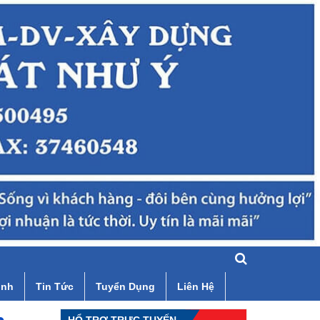
ình
Tin Tức
Tuyển Dụng
Liên Hệ
HỔ TRỢ TRỰC TUYẾN