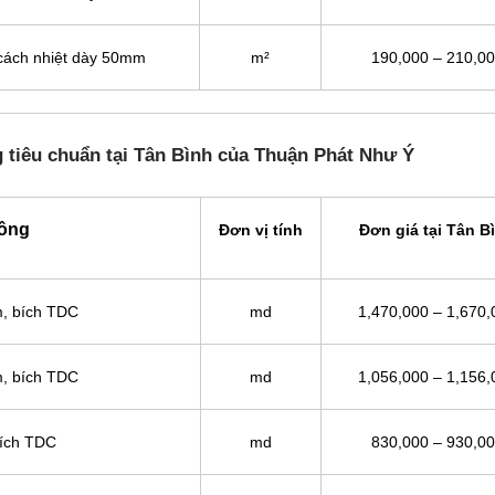
+ cách nhiệt dày 50mm
m²
190,000 – 210,0
 tiêu chuẩn tại Tân Bình của Thuận Phát Như Ý
uông
Đơn vị tính
Đơn giá tại Tân B
m, bích TDC
md
1,470,000 – 1,670,
m, bích TDC
md
1,056,000 – 1,156,
bích TDC
md
830,000 – 930,0