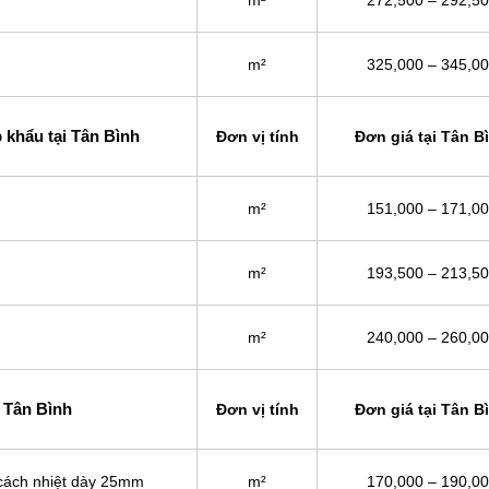
m²
272,500 – 292,5
m²
325,000 – 345,0
 khẩu tại Tân Bình
Đơn vị tính
Đơn giá tại Tân B
m²
151,000 – 171,0
m²
193,500 – 213,5
m²
240,000 – 260,0
i Tân Bình
Đơn vị tính
Đơn giá tại Tân B
+ cách nhiệt dày 25mm
m²
170,000 – 190,0