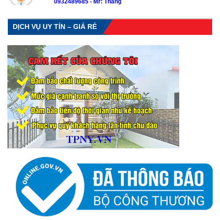
0932489685
-
Mr: Thắng
DỊCH VỤ UY TÍN – GIÁ RẺ