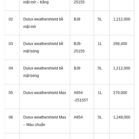
mặt mờ – trắng
25155
02
Dulux weathershield bề
BJ8
5L
1,212,000
mặt mờ
03
Dulux weathershield bề
BJ9-
1L
266,400
mặt bóng
25155
04
Dulux weathershield bề
BJ9
5L
1,212,000
mặt bóng
05
Dulux weathershield Max
A954
1L
270,000
-25155T
06
Dulux weathershield Max
A954
5L
1,248,000
– Màu chuẩn