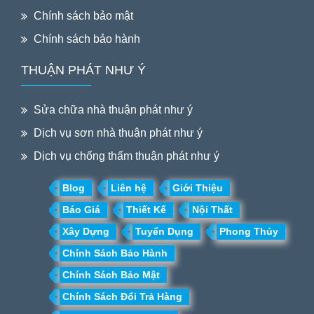
Chính sách bảo mật
Chính sách bảo hành
THUẬN PHÁT NHƯ Ý
Sửa chữa nhà thuận phát như ý
Dịch vụ sơn nhà thuận phát như ý
Dịch vụ chống thấm thuận phát như ý
Blog
Liên hệ
Giới Thiệu
Báo Giá
Thiết Kế
Nội Thất
Xây Dựng
Tuyển Dụng
Phong Thủy
Chính Sách Bảo Hành
Chính Sách Bảo Mật
Chính Sách Đổi Trả Hàng