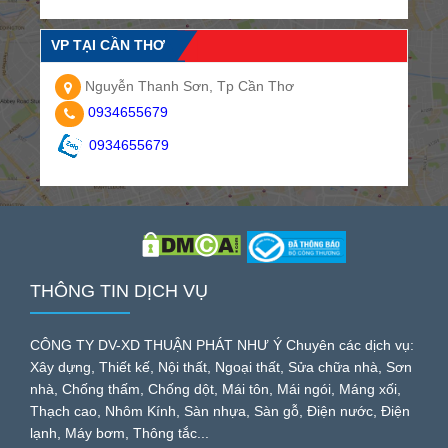
VP TẠI CẦN THƠ
Nguyễn Thanh Sơn, Tp Cần Thơ
0934655679
0934655679
THÔNG TIN DỊCH VỤ
CÔNG TY DV-XD THUẬN PHÁT NHƯ Ý Chuyên các dịch vụ:
Xây dựng, Thiết kế, Nội thất, Ngoại thất, Sửa chữa nhà, Sơn
nhà, Chống thấm, Chống dột, Mái tôn, Mái ngói, Máng xối,
Thạch cao, Nhôm Kính, Sàn nhựa, Sàn gỗ, Điện nước, Điện
lạnh, Máy bơm, Thông tắc...