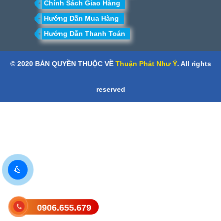
Chính Sách Giao Hàng
Hướng Dẫn Mua Hàng
Hướng Dẫn Thanh Toán
© 2020 BẢN QUYỀN THUỘC VỀ
Thuận Phát Như Ý
. All rights
reserved
0906.655.679
Gửi tin nhắn SMS