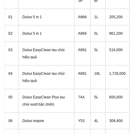
SP
BÌ
01
Dulux 5 in 1
A966
1L
205,200
02
Dulux 5 in 1
A966
5L
961,200
03
Dulux EasyClean lau chùi
A991
5L
516,000
hiệu quả
04
Dulux EasyClean lau chùi
A991
18L
1,728,000
hiệu quả
05
Dulux EasyClean Plus lau
74A
5L
600,000
chùi vượt bậc (mới)
06
Dulux inspire
Y53
4L
308,400