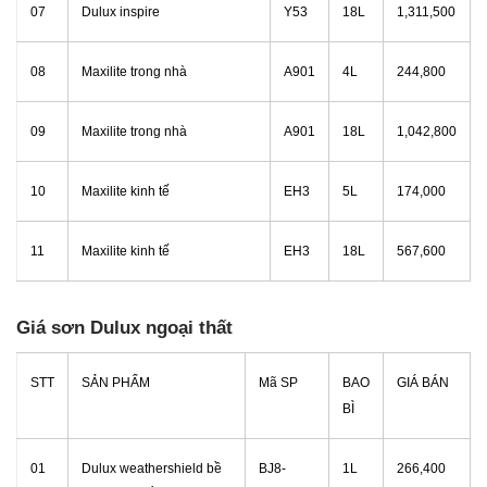
07
Dulux inspire
Y53
18L
1,311,500
08
Maxilite trong nhà
A901
4L
244,800
09
Maxilite trong nhà
A901
18L
1,042,800
10
Maxilite kinh tế
EH3
5L
174,000
11
Maxilite kinh tế
EH3
18L
567,600
Giá sơn Dulux ngoại thất
STT
SẢN PHẨM
Mã SP
BAO
GIÁ BÁN
BÌ
01
Dulux weathershield bề
BJ8-
1L
266,400