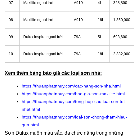
07
Maxilite ngoài trời
A919
4L
328,800
08
Maxilite ngoài trời
A919
18L
1,350,000
09
Dulux inspire ngoài trời
79A
5L
693,600
10
Dulux inspire ngoài trời
79A
18L
2,382,000
Xem thêm bảng báo giá các loại sơn nhà:
https://thuanphatnhuy.com/cac-hang-son-nha.html
https://thuanphatnhuy.com/bao-gia-son-maxilite.html
https://thuanphatnhuy.com/tong-hop-cac-loai-son-tot-
nhat.html
https://thuanphatnhuy.com/loai-son-chong-tham-hieu-
qua.html
Sơn Dulux muôn màu sắc, đa chức năng trong những