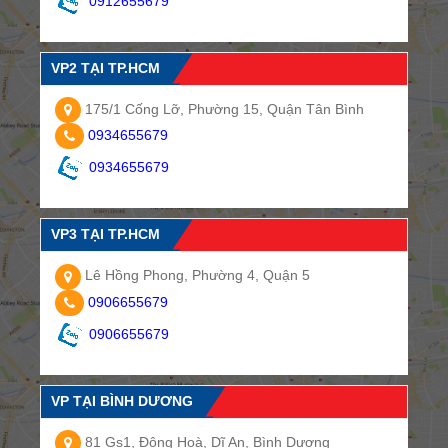
0912655679
VP2 TẠI TP.HCM
175/1 Cống Lỡ, Phường 15, Quận Tân Bình
0934655679
0934655679
VP3 TẠI TP.HCM
Lê Hồng Phong, Phường 4, Quận 5
0906655679
0906655679
VP TẠI BÌNH DƯƠNG
81 Gs1, Đông Hoà, Dĩ An, Bình Dương