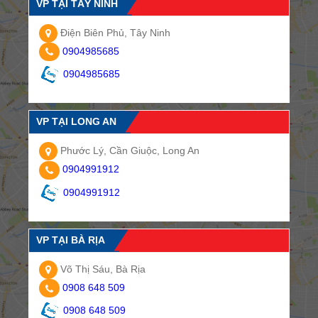
VP TẠI TÂY NINH
Điện Biên Phủ, Tây Ninh
0904985685
0904985685
VP TẠI LONG AN
Phước Lý, Cần Giuộc, Long An
0904991912
0904991912
VP TẠI BÀ RỊA
Võ Thị Sáu, Bà Rịa
0908 648 509
0908 648 509