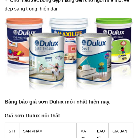
+ Cho màu sắc bóng đẹp mang đến cho ngôi nhà một vẻ
đẹp sang trọng, hiện đại
Bảng báo giá sơn Dulux mới nhất hiện nay.
Giá sơn Dulux nội thất
STT
SẢN PHẨM
MÃ
BAO
GIÁ BÁN